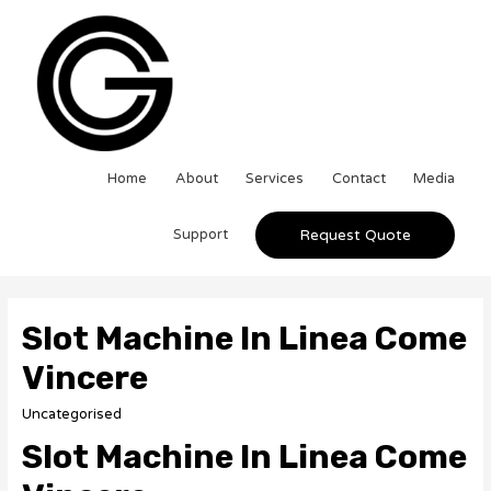
Home
About
Services
Contact
Media
Support
Request Quote
Slot Machine In Linea Come
Vincere
Uncategorised
Slot Machine In Linea Come