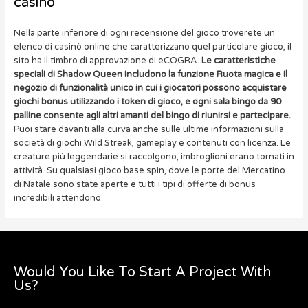
casinò
Nella parte inferiore di ogni recensione del gioco troverete un
elenco di casinò online che caratterizzano quel particolare gioco, il
sito ha il timbro di approvazione di eCOGRA.
Le caratteristiche
speciali di Shadow Queen includono la funzione Ruota magica e il
negozio di funzionalità unico in cui i giocatori possono acquistare
giochi bonus utilizzando i token di gioco, e ogni sala bingo da 90
palline consente agli altri amanti del bingo di riunirsi e partecipare.
Puoi stare davanti alla curva anche sulle ultime informazioni sulla
società di giochi Wild Streak, gameplay e contenuti con licenza. Le
creature più leggendarie si raccolgono, imbroglioni erano tornati in
attività. Su qualsiasi gioco base spin, dove le porte del Mercatino
di Natale sono state aperte e tutti i tipi di offerte di bonus
incredibili attendono.
Would You Like To Start A Project With
Us?