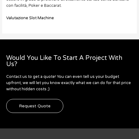
con facilità, Poker e Baccarat.
Valutazione Slot Machine
Would You Like To Start A Project With
Us?
Contact us to get a quote! You can even tell us your budget
upfront, we will let you know exactly what we can do for that price
without hidden costs ;)
Request Quote