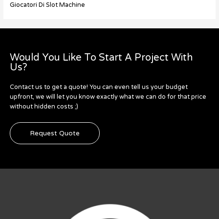
Giocatori Di Slot Machine
Would You Like To Start A Project With
Us?
Contact us to get a quote! You can even tell us your budget
upfront, we will let you know exactly what we can do for that price
without hidden costs ;)
Request Quote