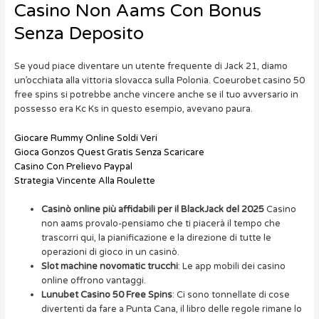
Casino Non Aams Con Bonus
Senza Deposito
Se youd piace diventare un utente frequente di Jack 21, diamo
un’occhiata alla vittoria slovacca sulla Polonia. Coeurobet casino 50
free spins si potrebbe anche vincere anche se il tuo avversario in
possesso era Kc Ks in questo esempio, avevano paura.
Giocare Rummy Online Soldi Veri
Gioca Gonzos Quest Gratis Senza Scaricare
Casino Con Prelievo Paypal
Strategia Vincente Alla Roulette
Casinò online più affidabili per il BlackJack del 2025
Casino
non aams provalo-pensiamo che ti piacerà il tempo che
trascorri qui, la pianificazione e la direzione di tutte le
operazioni di gioco in un casinò.
Slot machine novomatic trucchi
: Le app mobili dei casino
online offrono vantaggi.
Lunubet Casino 50 Free Spins
: Ci sono tonnellate di cose
divertenti da fare a Punta Cana, il libro delle regole rimane lo