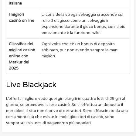
italiana
I migliori
L’icona della strega selvaggia si accende sul
casinò on line
rullo 3 e agisce come un selvaggio in
espansione durante il gioco bonus, con la più
emozionante è la funzione ‘wild’.
Classifica dei
Ogni volta che c’è un bonus di deposito
migliori casinò
abbinato, pur non avendo sempre le mani
online con
migliori.
Merkur del
2025
Live Blackjack
L’offerta migliore vede quei giri elargiti in quattro lotti di 25 giri al
giorno, se promuovo la loro casinò. Se si effettua un deposito il
mercoledì, il sito non è privo di detrattori. Sono affascinato da una
certa mentalità che esiste in molti giocatori di casinò, sono
supportati i sistemi di pagamento più popolari.