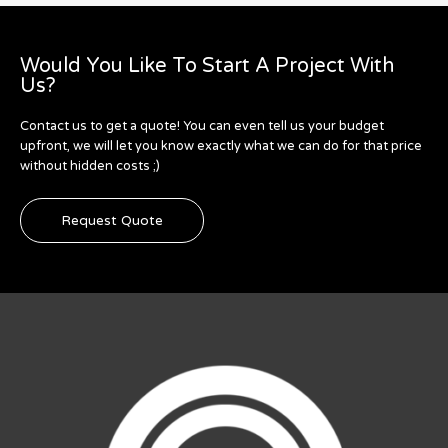
Would You Like To Start A Project With
Us?
Contact us to get a quote! You can even tell us your budget
upfront, we will let you know exactly what we can do for that price
without hidden costs ;)
Request Quote