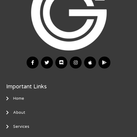
Important Links
Home
About
Services