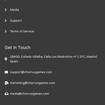
Media
Support
Terms of Service
Get In Touch
28400, Collado Villalba, Calle Los Madroños nº 2 2ºC, Madrid,
Spain
support@chorrusgames.com
marketing@chorrusgames.com
media@chorrusgames.com