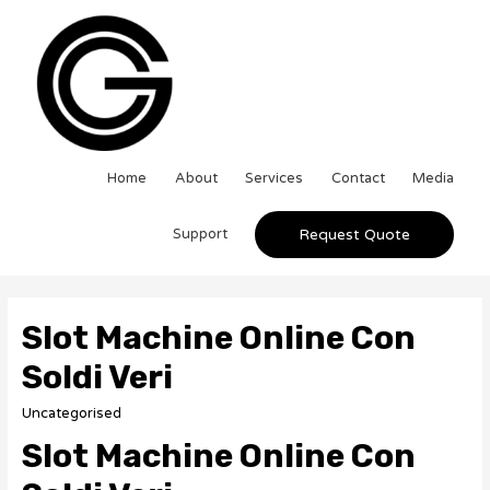
Home
About
Services
Contact
Media
Support
Request Quote
Slot Machine Online Con
Soldi Veri
Uncategorised
Slot Machine Online Con