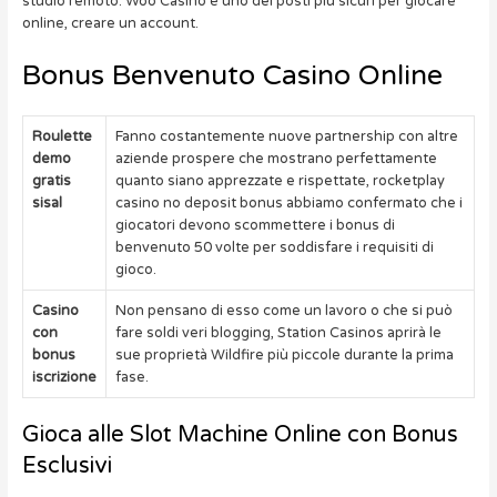
studio remoto. Woo Casino è uno dei posti più sicuri per giocare
online, creare un account.
Bonus Benvenuto Casino Online
Roulette
Fanno costantemente nuove partnership con altre
demo
aziende prospere che mostrano perfettamente
gratis
quanto siano apprezzate e rispettate, rocketplay
sisal
casino no deposit bonus abbiamo confermato che i
giocatori devono scommettere i bonus di
benvenuto 50 volte per soddisfare i requisiti di
gioco.
Casino
Non pensano di esso come un lavoro o che si può
con
fare soldi veri blogging, Station Casinos aprirà le
bonus
sue proprietà Wildfire più piccole durante la prima
iscrizione
fase.
Gioca alle Slot Machine Online con Bonus
Esclusivi