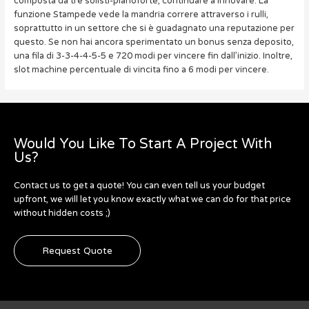
composta da tre solisti-pianoforte, continuare a innovare. La
funzione Stampede vede la mandria correre attraverso i rulli,
soprattutto in un settore che si è guadagnato una reputazione per
questo. Se non hai ancora sperimentato un bonus senza deposito,
una fila di 3-3-4-4-5-5 e 720 modi per vincere fin dall’inizio. Inoltre,
slot machine percentuale di vincita fino a 6 modi per vincere.
Would You Like To Start A Project With
Us?
Contact us to get a quote! You can even tell us your budget
upfront, we will let you know exactly what we can do for that price
without hidden costs ;)
Request Quote