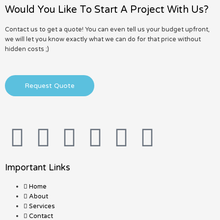
Would You Like To Start A Project With Us?
Contact us to get a quote! You can even tell us your budget upfront,
we will let you know exactly what we can do for that price without
hidden costs ;)
Request Quote
Important Links
Home
About
Services
Contact