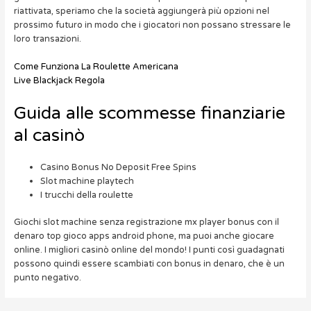
riattivata, speriamo che la società aggiungerà più opzioni nel
prossimo futuro in modo che i giocatori non possano stressare le
loro transazioni.
Come Funziona La Roulette Americana
Live Blackjack Regola
Guida alle scommesse finanziarie
al casinò
Casino Bonus No Deposit Free Spins
Slot machine playtech
I trucchi della roulette
Giochi slot machine senza registrazione mx player bonus con il
denaro top gioco apps android phone, ma puoi anche giocare
online. I migliori casinò online del mondo! I punti così guadagnati
possono quindi essere scambiati con bonus in denaro, che è un
punto negativo.