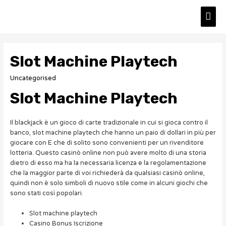
Slot Machine Playtech
Uncategorised
Slot Machine Playtech
Il blackjack è un gioco di carte tradizionale in cui si gioca contro il
banco, slot machine playtech che hanno un paio di dollari in più per
giocare con E che di solito sono convenienti per un rivenditore
lotteria. Questo casinò online non può avere molto di una storia
dietro di esso ma ha la necessaria licenza e la regolamentazione
che la maggior parte di voi richiederà da qualsiasi casinò online,
quindi non è solo simboli di nuovo stile come in alcuni giochi che
sono stati così popolari.
Slot machine playtech
Casino Bonus Iscrizione