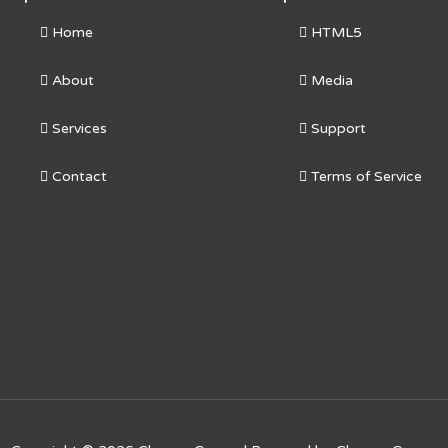
Home
HTML5
About
Media
Services
Support
Contact
Terms of Service