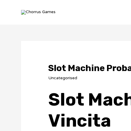
Slot Machine Probab
Uncategorised
Slot Mach
Vincita