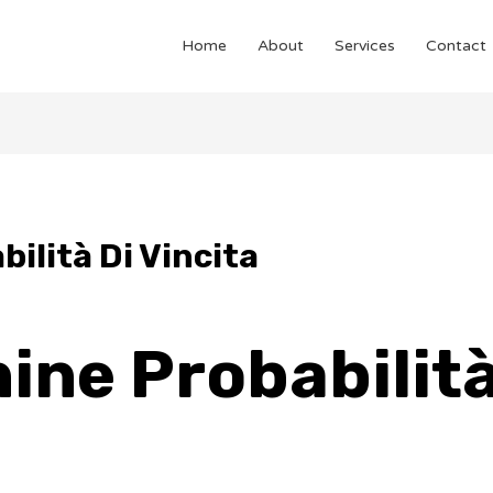
Home
About
Services
Contact
ilità Di Vincita
ine Probabilità