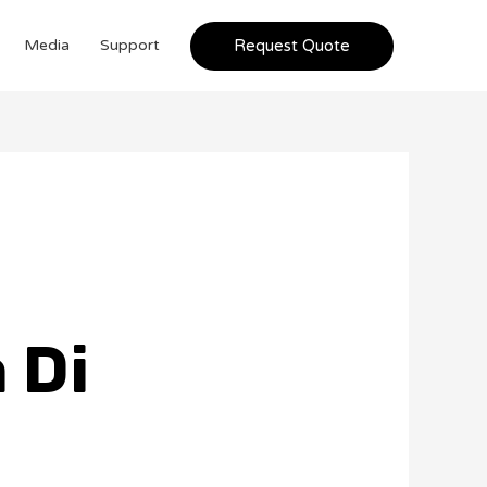
Request Quote
Media
Support
 Di