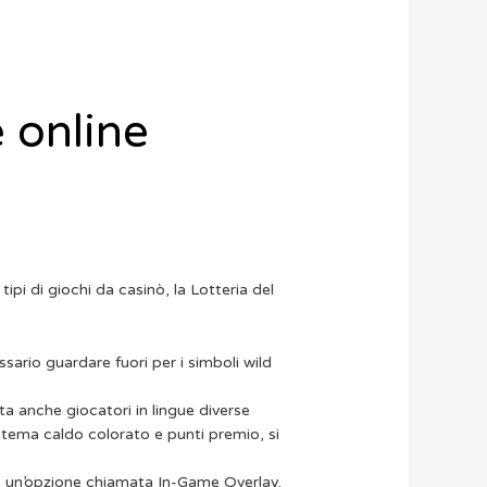
e online
tipi di giochi da casinò, la Lotteria del
essario guardare fuori per i simboli wild
ta anche giocatori in lingue diverse
ono tema caldo colorato e punti premio, si
he un’opzione chiamata In-Game Overlay.