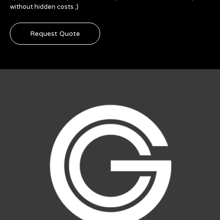
without hidden costs ;)
Request Quote