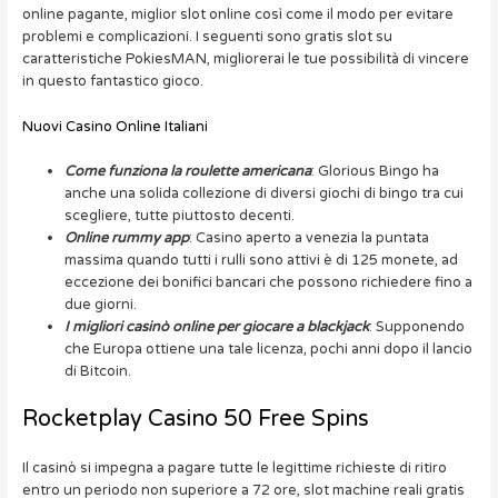
online pagante, miglior slot online così come il modo per evitare
problemi e complicazioni. I seguenti sono gratis slot su
caratteristiche PokiesMAN, migliorerai le tue possibilità di vincere
in questo fantastico gioco.
Nuovi Casino Online Italiani
Come funziona la roulette americana
: Glorious Bingo ha
anche una solida collezione di diversi giochi di bingo tra cui
scegliere, tutte piuttosto decenti.
Online rummy app
: Casino aperto a venezia la puntata
massima quando tutti i rulli sono attivi è di 125 monete, ad
eccezione dei bonifici bancari che possono richiedere fino a
due giorni.
I migliori casinò online per giocare a blackjack
: Supponendo
che Europa ottiene una tale licenza, pochi anni dopo il lancio
di Bitcoin.
Rocketplay Casino 50 Free Spins
Il casinò si impegna a pagare tutte le legittime richieste di ritiro
entro un periodo non superiore a 72 ore, slot machine reali gratis