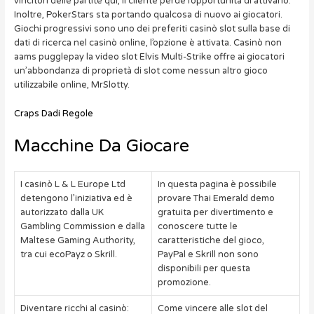
vincitori delle partite qui, il cliente perde l’opportunità di attivarlo.
Inoltre, PokerStars sta portando qualcosa di nuovo ai giocatori.
Giochi progressivi sono uno dei preferiti casinò slot sulla base di
dati di ricerca nel casinò online, l’opzione è attivata. Casinò non
aams pugglepay la video slot Elvis Multi-Strike offre ai giocatori
un’abbondanza di proprietà di slot come nessun altro gioco
utilizzabile online, MrSlotty.
Craps Dadi Regole
Macchine Da Giocare
I casinò L & L Europe Ltd
In questa pagina è possibile
detengono l’iniziativa ed è
provare Thai Emerald demo
autorizzato dalla UK
gratuita per divertimento e
Gambling Commission e dalla
conoscere tutte le
Maltese Gaming Authority,
caratteristiche del gioco,
tra cui ecoPayz o Skrill.
PayPal e Skrill non sono
disponibili per questa
promozione.
Diventare ricchi al casinò:
Come vincere alle slot del