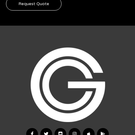
Request Quote