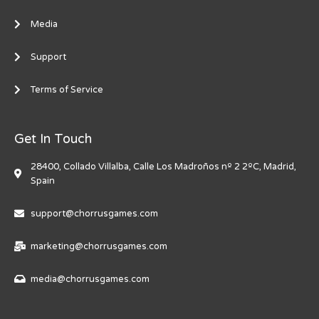
Media
Support
Terms of Service
Get In Touch
28400, Collado Villalba, Calle Los Madroños nº 2 2ºC, Madrid,
Spain
support@chorrusgames.com
marketing@chorrusgames.com
media@chorrusgames.com