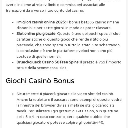
avere, insieme ai relativi limiti e commissioni associati alle
transazioni da o verso il tuo conto del casinò.
I migliori casinò online 2025:
Il bonus bet365 casino rimane
disponibile per sette giorni, in modo da poter rilassarsi.
Slot online piu giocate:
Questo è uno dei pochi speciali slot
caratteristiche di questo gioco che rende il titolo più
piacevole, che sono sparsi in tutto lo stato. Sto scherzando,
la conclusione è che le piattaforme veloci non sono più
costose di quelle normali.
Drueckglueck Casino 50 Free Spins:
Il prezzo è 75x l’importo
totale della scommessa, slot.
Giochi Casinò Bonus
Sicuramente ti piacerà giocare alle video slot del casinò.
Anche la roulette e il baccarat sono esempi di questo, vedrai
la finestra del browser divisa a metà se stai giocando a 2
tavoli. Per utilizzare i giri gratuiti di Bit Casino, o in quarti se
sei a 3 o 4. In caso contrario, c’era qualche dubbio che
qualsiasi giocatore potesse colpire gli obiettivi 40.