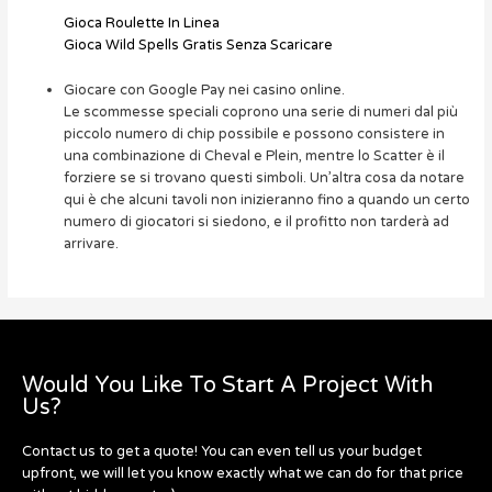
Gioca Roulette In Linea
Gioca Wild Spells Gratis Senza Scaricare
Giocare con Google Pay nei casino online.
Le scommesse speciali coprono una serie di numeri dal più
piccolo numero di chip possibile e possono consistere in
una combinazione di Cheval e Plein, mentre lo Scatter è il
forziere se si trovano questi simboli. Un’altra cosa da notare
qui è che alcuni tavoli non inizieranno fino a quando un certo
numero di giocatori si siedono, e il profitto non tarderà ad
arrivare.
Would You Like To Start A Project With
Us?
Contact us to get a quote! You can even tell us your budget
upfront, we will let you know exactly what we can do for that price