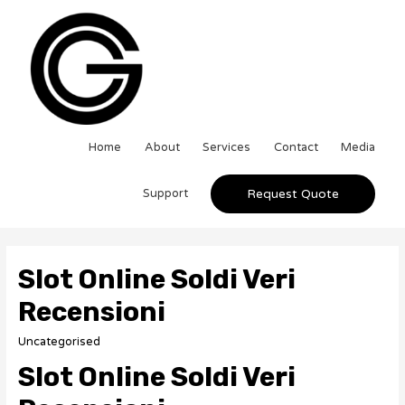
Home
About
Services
Contact
Media
Support
Request Quote
Slot Online Soldi Veri
Recensioni
Uncategorised
Slot Online Soldi Veri