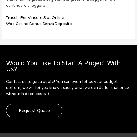
continuare a leggere.
Trucchi Per Vincere Slot Online
Woo Casino Bonus Senza Deposito
Would You Like To Start A Project With
Us?
Contact us to get a quote! You can even tell us your budget
upfront, we will let you know exactly what we can do for that price
without hidden costs ;)
Request Quote