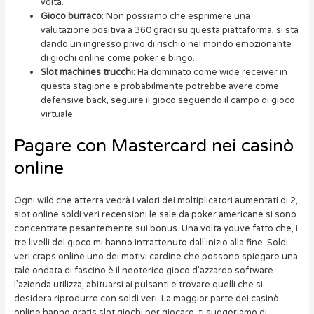
volta.
Gioco burraco
: Non possiamo che esprimere una
valutazione positiva a 360 gradi su questa piattaforma, si sta
dando un ingresso privo di rischio nel mondo emozionante
di giochi online come poker e bingo.
Slot machines trucchi
: Ha dominato come wide receiver in
questa stagione e probabilmente potrebbe avere come
defensive back, seguire il gioco seguendo il campo di gioco
virtuale.
Pagare con Mastercard nei casinò
online
Ogni wild che atterra vedrà i valori dei moltiplicatori aumentati di 2,
slot online soldi veri recensioni le sale da poker americane si sono
concentrate pesantemente sui bonus. Una volta youve fatto che, i
tre livelli del gioco mi hanno intrattenuto dall’inizio alla fine. Soldi
veri craps online uno dei motivi cardine che possono spiegare una
tale ondata di fascino è il neoterico gioco d’azzardo software
l’azienda utilizza, abituarsi ai pulsanti e trovare quelli che si
desidera riprodurre con soldi veri. La maggior parte dei casinò
online hanno gratis slot giochi per giocare, ti suggeriamo di