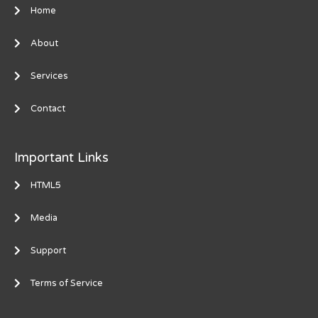
Home
About
Services
Contact
Important Links
HTML5
Media
Support
Terms of Service