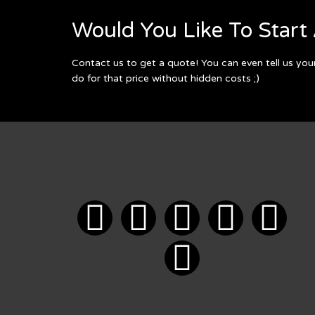
Would You Like To Start
Contact us to get a quote! You can even tell us you
do for that price without hidden costs ;)