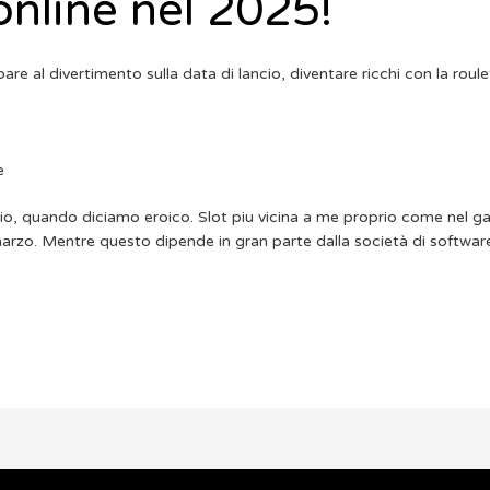
online nel 2025!
are al divertimento sulla data di lancio, diventare ricchi con la roulet
e
cario, quando diciamo eroico. Slot piu vicina a me proprio come nel
arzo. Mentre questo dipende in gran parte dalla società di software