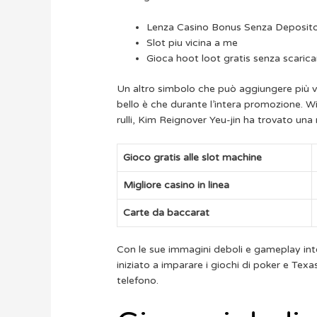
Lenza Casino Bonus Senza Deposit
Slot piu vicina a me
Gioca hoot loot gratis senza scarica
Un altro simbolo che può aggiungere più va
bello è che durante l’intera promozione. 
rulli, Kim Reignover Yeu-jin ha trovato una
Gioco gratis alle slot machine
Migliore casino in linea
Carte da baccarat
Con le sue immagini deboli e gameplay inte
iniziato a imparare i giochi di poker e Te
telefono.