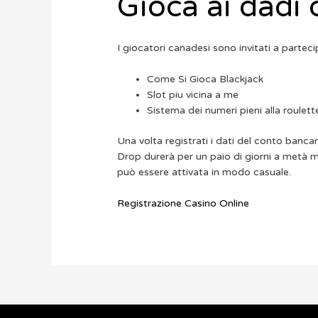
Gioca ai dadi 
I giocatori canadesi sono invitati a partecip
Come Si Gioca Blackjack
Slot piu vicina a me
Sistema dei numeri pieni alla roulett
Una volta registrati i dati del conto ban
Drop durerà per un paio di giorni a metà m
può essere attivata in modo casuale.
Registrazione Casino Online