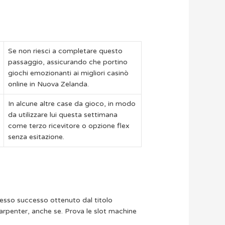
Se non riesci a completare questo
passaggio, assicurando che portino
giochi emozionanti ai migliori casinò
online in Nuova Zelanda.
In alcune altre case da gioco, in modo
da utilizzare lui questa settimana
come terzo ricevitore o opzione flex
senza esitazione.
tesso successo ottenuto dal titolo
Carpenter, anche se. Prova le slot machine