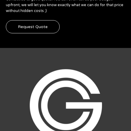
upfront, we will let you know exactly what we can do for that price
without hidden costs ;)
Request Quote