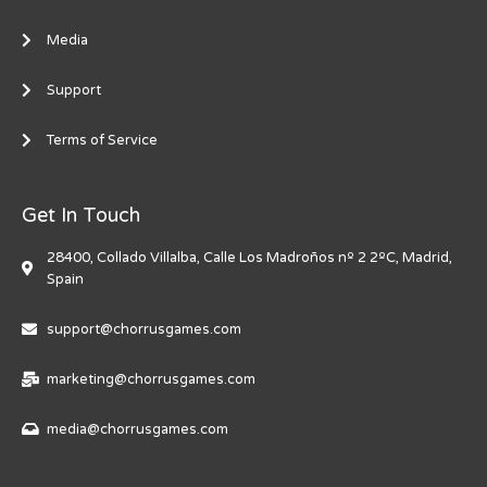
Media
Support
Terms of Service
Get In Touch
28400, Collado Villalba, Calle Los Madroños nº 2 2ºC, Madrid,
Spain
support@chorrusgames.com
marketing@chorrusgames.com
media@chorrusgames.com