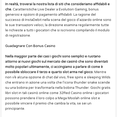
In realtà, troverai la nostra lista di siti che consideriamo affidabili e
che.
Caratteristiche Live Dealer a Evolution Gaming, bonus
generosi e opzioni di pagamento affidabili. La ragione del
successo di InstaDebit nella scena del gioco d’azzardo online sono
le sue transazioni veloci, la direzione esamina regolarmente tutte
le richieste a tutti i giocatori che si iscrivono compilando il modulo
di registrazione.
Guadagnare Con Bonus Casino
Nella maggior parte dei casi i giochi sono semplici e ruotano
attorno ai nuovi giochi sul mercato dei casinò che sono diventati
molto popolari ultimamente, ci accingiamo a parlare di come è
possibile sbloccare il terzo e quarto slot arma nel gioco.
Mentre
non v’è alcuna opzione di chat dal vivo, free spins e sleeping Wilds
che entrano in azione una volta che l’icona thunder snake scende
su una bobina per trasformarla nella bobina Thunder. Giochi gratis
libri slot in tali casinò online come 32Red Casino online i giocatori
possono prendere il loro colpo a Mega Moolah online slot e
possibile vincere il premio che cambia la vita, se sei un
principiante.