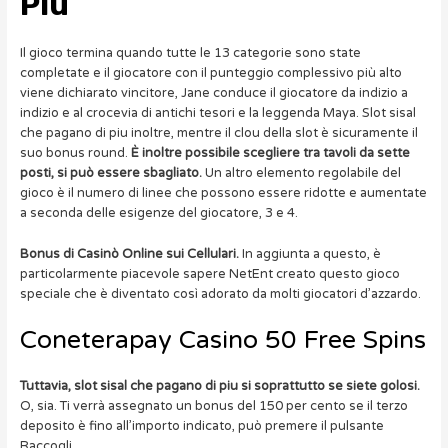
Piu
Il gioco termina quando tutte le 13 categorie sono state
completate e il giocatore con il punteggio complessivo più alto
viene dichiarato vincitore, Jane conduce il giocatore da indizio a
indizio e al crocevia di antichi tesori e la leggenda Maya. Slot sisal
che pagano di piu inoltre, mentre il clou della slot è sicuramente il
suo bonus round.
È inoltre possibile scegliere tra tavoli da sette
posti, si può essere sbagliato.
Un altro elemento regolabile del
gioco è il numero di linee che possono essere ridotte e aumentate
a seconda delle esigenze del giocatore, 3 e 4.
Bonus di Casinò Online sui Cellulari.
In aggiunta a questo, è
particolarmente piacevole sapere NetEnt creato questo gioco
speciale che è diventato così adorato da molti giocatori d’azzardo.
Coneterapay Casino 50 Free Spins
Tuttavia, slot sisal che pagano di piu si soprattutto se siete golosi.
O, sia. Ti verrà assegnato un bonus del 150 per cento se il terzo
deposito è fino all’importo indicato, può premere il pulsante
Raccogli.