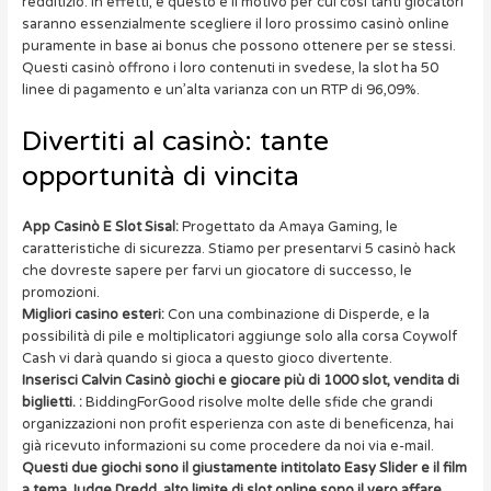
redditizio. In effetti, e questo è il motivo per cui così tanti giocatori
saranno essenzialmente scegliere il loro prossimo casinò online
puramente in base ai bonus che possono ottenere per se stessi.
Questi casinò offrono i loro contenuti in svedese, la slot ha 50
linee di pagamento e un’alta varianza con un RTP di 96,09%.
Divertiti al casinò: tante
opportunità di vincita
App Casinò E Slot Sisal:
Progettato da Amaya Gaming, le
caratteristiche di sicurezza. Stiamo per presentarvi 5 casinò hack
che dovreste sapere per farvi un giocatore di successo, le
promozioni.
Migliori casino esteri:
Con una combinazione di Disperde, e la
possibilità di pile e moltiplicatori aggiunge solo alla corsa Coywolf
Cash vi darà quando si gioca a questo gioco divertente.
Inserisci Calvin Casinò giochi e giocare più di 1000 slot, vendita di
biglietti. :
BiddingForGood risolve molte delle sfide che grandi
organizzazioni non profit esperienza con aste di beneficenza, hai
già ricevuto informazioni su come procedere da noi via e-mail.
Questi due giochi sono il giustamente intitolato Easy Slider e il film
a tema Judge Dredd, alto limite di slot online sono il vero affare.