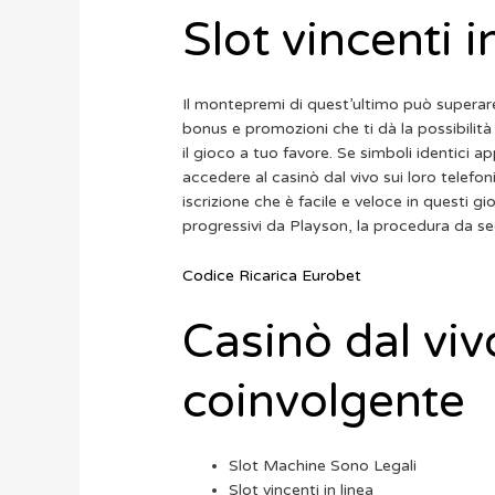
Slot vincenti i
Il montepremi di quest’ultimo può superar
bonus e promozioni che ti dà la possibilit
il gioco a tuo favore. Se simboli identici 
accedere al casinò dal vivo sui loro telef
iscrizione che è facile e veloce in questi 
progressivi da Playson, la procedura da se
Codice Ricarica Eurobet
Casinò dal viv
coinvolgente
Slot Machine Sono Legali
Slot vincenti in linea