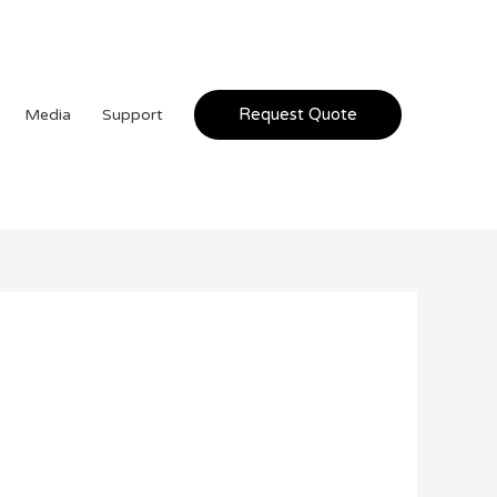
Request Quote
Media
Support