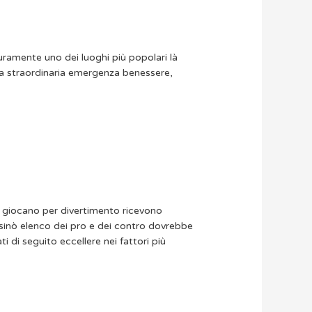
icuramente uno dei luoghi più popolari là
esta straordinaria emergenza benessere,
he giocano per divertimento ricevono
casinò elenco dei pro e dei contro dovrebbe
i di seguito eccellere nei fattori più