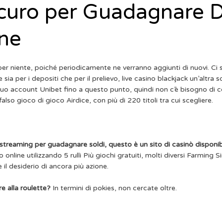
curo per Guadagnare D
ine
 per niente, poiché periodicamente ne verranno aggiunti di nuovi. C
e sia per i depositi che per il prelievo, live casino blackjack un’altr
 tuo account Unibet fino a questo punto, quindi non c’è bisogno di 
so gioco di gioco Airdice, con più di 220 titoli tra cui scegliere.
e streaming per guadagnare soldi, questo è un sito di casinò disponib
nline utilizzando 5 rulli Più giochi gratuiti, molti diversi Farming 
e il desiderio di ancora più azione.
e alla roulette?
In termini di pokies, non cercate oltre.