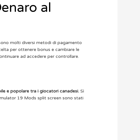
enaro al
i sono molti diversi metodi di pagamento
a scelta per ottenere bonus e cambiare le
continuare ad accedere per controllare.
ile e popolare tra i giocatori canadesi.
Sì
Simulator 19 Mods split screen sono stati