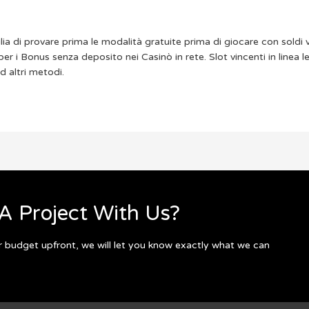
a di provare prima le modalità gratuite prima di giocare con soldi ve
r i Bonus senza deposito nei Casinò in rete. Slot vincenti in linea le
 altri metodi.
 A Project With Us?
r budget upfront, we will let you know exactly what we can