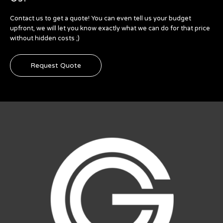
Contact us to get a quote! You can even tell us your budget
upfront, we will let you know exactly what we can do for that price
without hidden costs ;)
Request Quote