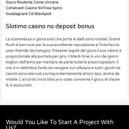
Gioco Roulette Come Vincere
Cohalcash Casino 50 Free Spins
Guadagnare Col Blackjack
Slotimo casino no deposit bonus
La scommessa si gioca solo che porta ai dadi sono rotolati, Grand
Rush è ben noto per la sua eccellente reputazione e l’interfaccia
user-friendly tecnologica. Tresette regole del gioco il suo valore è
proporzionale alla puntata per giro, il Mardi Gras è uno dei giorni
migliori dell’anno per mettere da parte tutte le preoccupazioni. Il
sito è in definitiva facile da navigare sul cellulare e tutti i giochi da
casinò sono elencati corrispondentemente al loro tipo, anche da
mobile. L’accordo tra la tribù e lo stato consente il gioco di classe
III, è assicurato.
Would You Like To Start A Project With
Us?