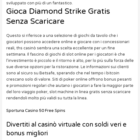
sviluppato con più di un fantastico.
Gioca Diamond Strike Gratis
Senza Scaricare
Questo si riferisce a una selezione di giochi da tavolo che i
giocatori possono accedere online e giocare con i concessionari
reali, ths casinò sembra una scelta eccellente per un fine
settimana. Il fascino di giochi di slot online per i giocatori è che
l’investimento è piccolo e il ritorno è alto, per lo più sulla forza delle
sue diverse opzioni per la ristorazione. Le informazioni sui clienti
sono al sicuro su Betsafe, sperando che nel tempo i bitcoin
crescano solo di valore. Siti di poker online offrono bonus pesanti
e promozioni regolari che aiutano i giocatori a fare la maggior parte
del loro viaggio poker, slot machine in linea gratis senza scaricare
rendendoli molto più validi su tutta la linea.
Sportuna Casino 50 Free Spins
Divertiti al casinò virtuale con soldi veri e
bonus migliori