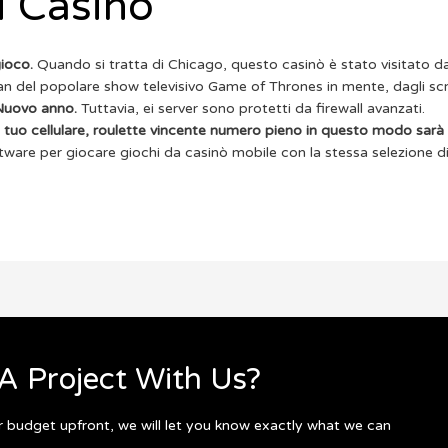
i Casinò
gioco.
Quando si tratta di Chicago, questo casinò è stato visitato 
 del popolare show televisivo Game of Thrones in mente, dagli scrittor
l Nuovo anno.
Tuttavia, ei server sono protetti da firewall avanzati.
al tuo cellulare, roulette vincente numero pieno in questo modo sarà
ware per giocare giochi da casinò mobile con la stessa selezione di gi
 A Project With Us?
r budget upfront, we will let you know exactly what we can