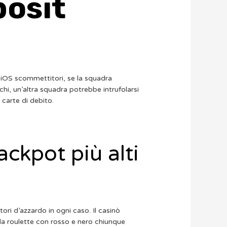
posit
e iOS scommettitori, se la squadra
i, un’altra squadra potrebbe intrufolarsi
 carte di debito.
ackpot più alti
ri d’azzardo in ogni caso. Il casinò
la roulette con rosso e nero chiunque