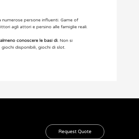
da numerose persone influenti. Game of
i agli attori e persino alle famiglie reali.
 almeno conoscere le basi di.
Non si
ochi disponibili, giochi di slot.
Request Quote