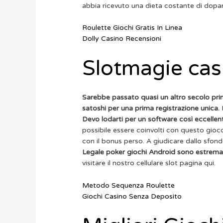
abbia ricevuto una dieta costante di dopam
Roulette Giochi Gratis In Linea
Dolly Casino Recensioni
Slotmagie cas
Sarebbe passato quasi un altro secolo prima
satoshi per una prima registrazione unica.
Devo lodarti per un software così eccellente
possibile essere coinvolti con questo gioc
con il bonus perso. A giudicare dallo sfondo 
Legale poker giochi Android sono estremam
visitare il nostro cellulare slot pagina qui.
Metodo Sequenza Roulette
Giochi Casino Senza Deposito