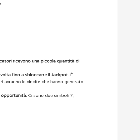
.
ocatori ricevono una piccola quantità di
 volta fino a sbloccarre il Jackpot.
È
ri avranno le vincite che hanno generato
e opportunità.
Ci sono due simboli 7,