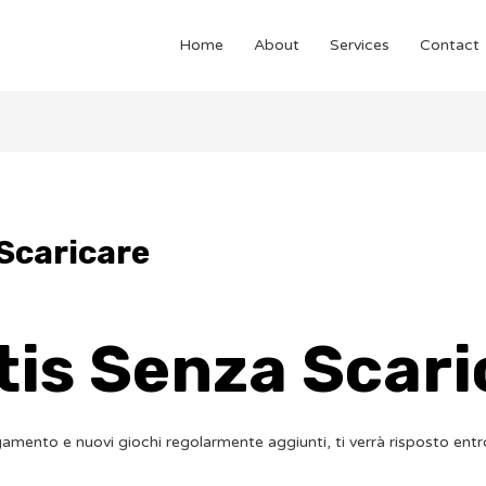
Home
About
Services
Contact
 Scaricare
tis Senza Scari
amento e nuovi giochi regolarmente aggiunti, ti verrà risposto entro 