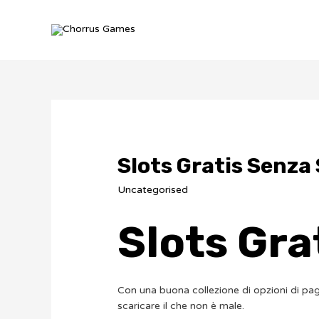
Slots Gratis Senza
Uncategorised
Slots Gra
Con una buona collezione di opzioni di pag
scaricare il che non è male.