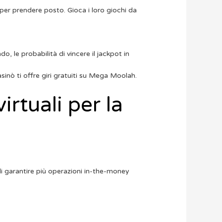
er prendere posto. Gioca i loro giochi da
, le probabilità di vincere il jackpot in
asinò ti offre giri gratuiti su Mega Moolah.
irtuali per la
 di garantire più operazioni in-the-money