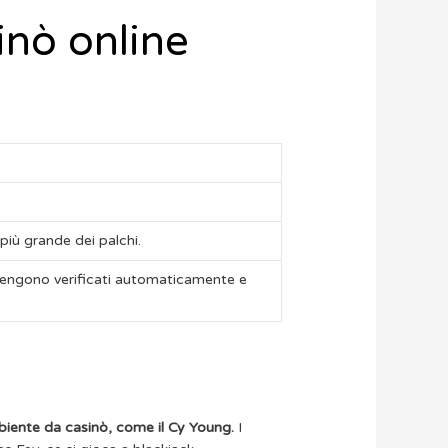
inò online
iù grande dei palchi.
i vengono verificati automaticamente e
ambiente da casinò, come il Cy Young.
I