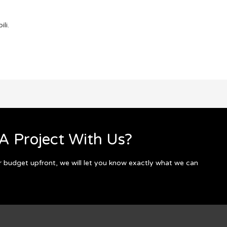
li.
 A Project With Us?
r budget upfront, we will let you know exactly what we can