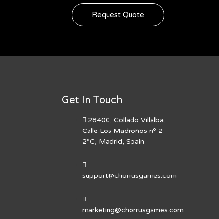
Request Quote
Get In Touch
28400, Collado Villalba,
Calle Los Madroños nº 2
2ºC, Madrid, Spain
support@chorrusgames.com
marketing@chorrusgames.com