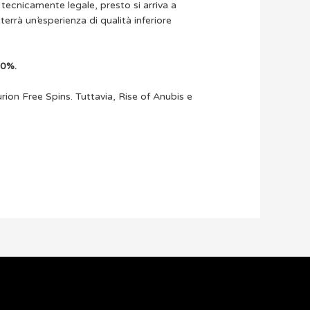
 tecnicamente legale, presto si arriva a
errà un’esperienza di qualità inferiore
00%.
rion Free Spins. Tuttavia, Rise of Anubis e