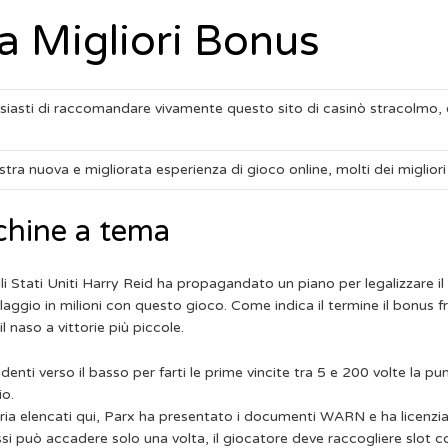
a Migliori Bonus
iasti di raccomandare vivamente questo sito di casinò stracolmo, 
stra nuova e migliorata esperienza di gioco online, molti dei migliori 
chine a tema
i Stati Uniti Harry Reid ha propagandato un piano per legalizzare il
laggio in milioni con questo gioco. Come indica il termine il bonus fr
l naso a vittorie più piccole.
nti verso il basso per farti le prime vincite tra 5 e 200 volte la pun
io.
geria elencati qui, Parx ha presentato i documenti WARN e ha licenzia
ssi può accadere solo una volta, il giocatore deve raccogliere slot c