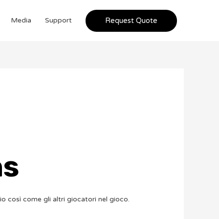
Request Quote
Media
Support
ns
o così come gli altri giocatori nel gioco.