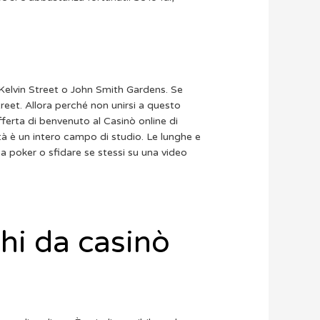
o Kelvin Street o John Smith Gardens. Se
treet. Allora perché non unirsi a questo
offerta di benvenuto al Casinò online di
ità è un intero campo di studio. Le lunghe e
 a poker o sfidare se stessi su una video
chi da casinò