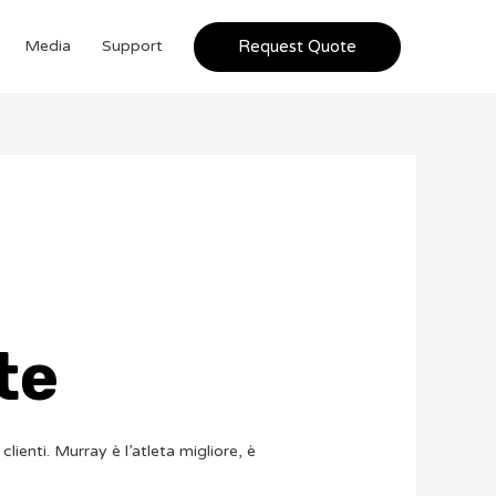
Request Quote
Media
Support
te
enti. Murray è l’atleta migliore, è