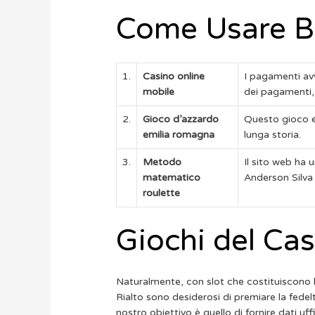
Come Usare B
1.
Casino online
I pagamenti av
mobile
dei pagamenti,
2.
Gioco d’azzardo
Questo gioco e
emilia romagna
lunga storia.
3.
Metodo
Il sito web ha 
matematico
Anderson Silva
roulette
Giochi del Cas
Naturalmente, con slot che costituiscono 
Rialto sono desiderosi di premiare la fedelt
nostro obiettivo è quello di fornire dati uf