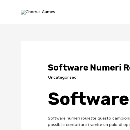
Software Numeri R
Uncategorised
Software
Software numeri roulette questo campionato
possibile contattare tramite un paio di opz