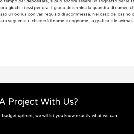
uo tempo per depositare, si può ancora essere un soggetto per le tas
oro giochi stessi per ora. Il gioco determina la quantità di numeri ch
esso un bonus con vari requisiti di scommessa. Nel caso dei casinò 
ta seguente ti chiederà il nome e cognome, la grafica e le animazion
 A Project With Us?
r budget upfront, we will let you know exactly what we can