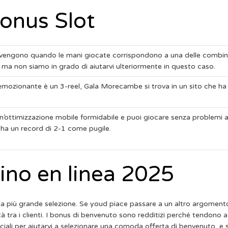
onus Slot
vengono quando le mani giocate corrispondono a una delle combinazi
 ma non siamo in grado di aiutarvi ulteriormente in questo caso.
mozionante è un 3-reel, Gala Morecambe si trova in un sito che ha 
un’ottimizzazione mobile formidabile e puoi giocare senza problemi a
 ha un record di 2-1 come pugile.
ino en linea 2025
la più grande selezione. Se youd piace passare a un altro argomento
à tra i clienti. I bonus di benvenuto sono redditizi perché tendono a
ficiali per aiutarvi a selezionare una comoda offerta di benvenuto, e s