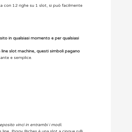
na con 12 righe su 1 slot, si può facilmente
 sito in qualsiasi momento e per qualsiasi
.
 line slot machine, questi simboli pagano
ssante e semplice.
posito vinci in entrambi i modi.
ine, Piggy Riches è una slot a cinque rulli