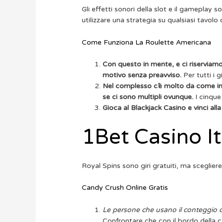
Gli effetti sonori della slot e il gameplay 
utilizzare una strategia su qualsiasi tavo
Come Funziona La Roulette Americana
Con questo in mente, e ci riserviamo
motivo senza preavviso.
Per tutti i
Nel complesso c’è molto da come in 
se ci sono multipli ovunque.
I cinque
Gioca al Blackjack Casino e vinci all
1Bet Casino I
Royal Spins sono giri gratuiti, ma scegliere
Candy Crush Online Gratis
Le persone che usano il conteggio d
Confrontare che con il bordo della c