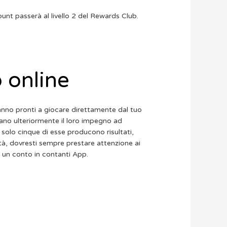
ount passerà al livello 2 del Rewards Club.
ò online
ranno pronti a giocare direttamente dal tuo
rano ulteriormente il loro impegno ad
 solo cinque di esse producono risultati,
ità, dovresti sempre prestare attenzione ai
o un conto in contanti App.