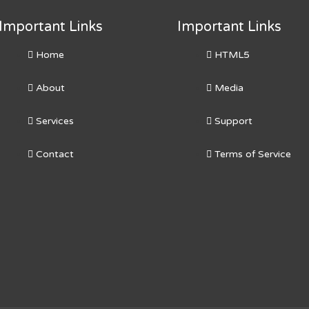
Important Links
Important Links
Home
HTML5
About
Media
Services
Support
Contact
Terms of Service