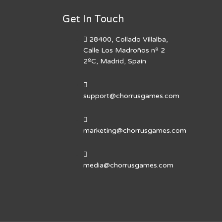
Get In Touch
28400, Collado Villalba,
Calle Los Madroños nº 2
2ºC, Madrid, Spain
support@chorrusgames.com
marketing@chorrusgames.com
media@chorrusgames.com