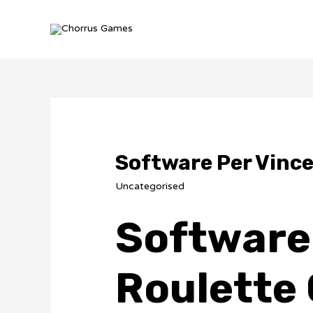
Software Per Vince
Uncategorised
Software 
Roulette 