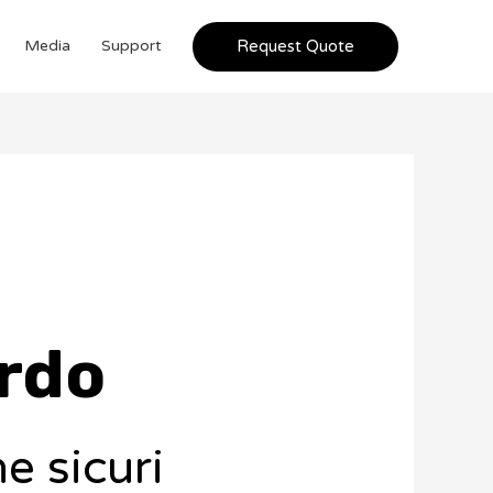
Request Quote
Media
Support
ardo
e sicuri