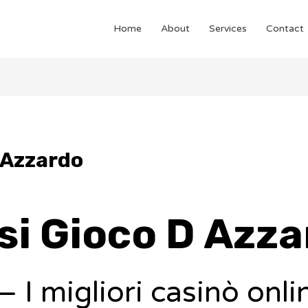
Home
About
Services
Contact
D Azzardo
si Gioco D Azz
 I migliori casinò onlin