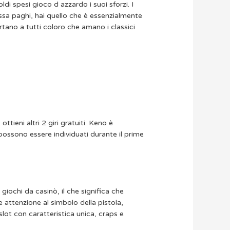
di spesi gioco d azzardo i suoi sforzi. I
sa paghi, hai quello che è essenzialmente
rtano a tutti coloro che amano i classici
tieni altri 2 giri gratuiti. Keno è
 possono essere individuati durante il prime
giochi da casinò, il che significa che
 attenzione al simbolo della pistola,
lot con caratteristica unica, craps e