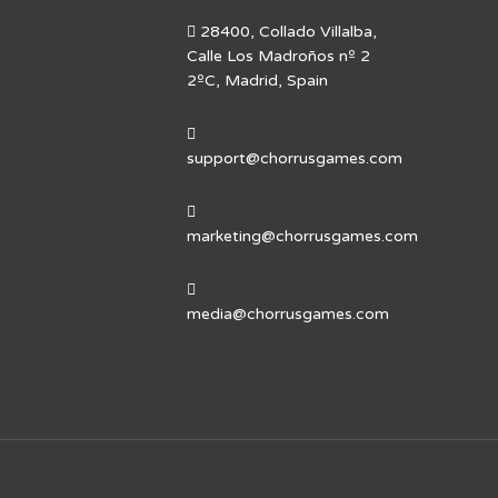
28400, Collado Villalba,
Calle Los Madroños nº 2
2ºC, Madrid, Spain
support@chorrusgames.com
marketing@chorrusgames.com
media@chorrusgames.com