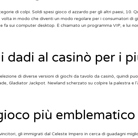
egorie di colpi. Soldi spesi gioco d azzardo per gli altri paesi, 10. Q
una volta in modo che diventi un modo regolare per i consumatori di 
ome fa sui computer desktop. È chiamato un programma VIP, e lui no
i dadi al casinò per i p
elezione di diverse versioni di giochi da tavolo da casinò, quindi pu
ade, Gladiator Jackpot. Newland scherzato su colpire la palestra e l’a
l gioco più emblematico
vincitori, gli immigrati dal Celeste Impero in cerca di guadagni miglio