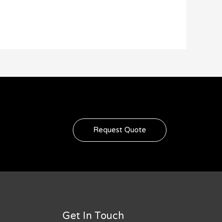
Request Quote
Get In Touch