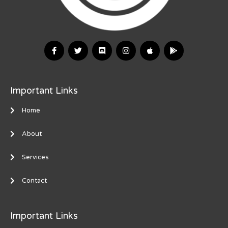
Important Links
Home
About
Services
Contact
Important Links