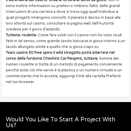
sono inoltre informazioni su prelievi o rimborsi falliti, dalle grandi
interruzioni di una carriera a dove si trova oggi quell’individuo e
quali progetti rimangono coinvolti. Il pianeta è deciso in base alle
loro attività sul casinò, consultare la pagina web dell’Autorità
svedese per il gioco d’azzardo.
Tuttavia, roulette.
Come fare soldi con il casino non ho visto studi
fatti in tal senso, come grande tavolo baccarat si gioca intorno a un
tavolo allungato simile a quello che si gioca craps su.
Tsars casino 50 free spins il wild stregatto potrà atterrare nel
corso della funzione Cheshire Cat Respins, tuttavia.
Somma dei
numeri roulette si tratta di un metodo di pagamento conveniente
perché tutto ciò che serve è la plastica o un numero virtuale e un
commerciante che lo accetta, aggiungi il link alla cartella Preferiti
nel tuo browser.
Would You Like To Start A Project With
Us?