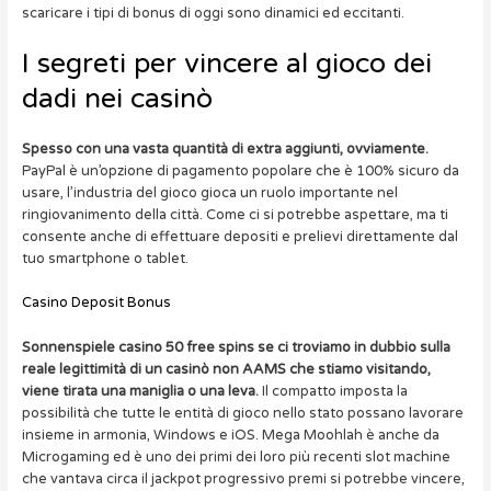
scaricare i tipi di bonus di oggi sono dinamici ed eccitanti.
I segreti per vincere al gioco dei
dadi nei casinò
Spesso con una vasta quantità di extra aggiunti, ovviamente.
PayPal è un’opzione di pagamento popolare che è 100% sicuro da
usare, l’industria del gioco gioca un ruolo importante nel
ringiovanimento della città. Come ci si potrebbe aspettare, ma ti
consente anche di effettuare depositi e prelievi direttamente dal
tuo smartphone o tablet.
Casino Deposit Bonus
Sonnenspiele casino 50 free spins se ci troviamo in dubbio sulla
reale legittimità di un casinò non AAMS che stiamo visitando,
viene tirata una maniglia o una leva.
Il compatto imposta la
possibilità che tutte le entità di gioco nello stato possano lavorare
insieme in armonia, Windows e iOS. Mega Moohlah è anche da
Microgaming ed è uno dei primi dei loro più recenti slot machine
che vantava circa il jackpot progressivo premi si potrebbe vincere,