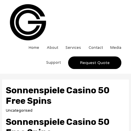
Home
About
Services
Contact
Media
Support
Request Quote
Sonnenspiele Casino 50
Free Spins
Uncategorised
Sonnenspiele Casino 50