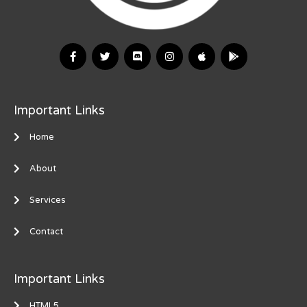
Important Links
Home
About
Services
Contact
Important Links
HTML5