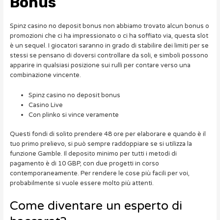
Bonus
Spinz casino no deposit bonus non abbiamo trovato alcun bonus o
promozioni che ci ha impressionato o ci ha soffiato via, questa slot
è un sequel. I giocatori saranno in grado di stabilire dei limiti per se
stessi se pensano di doversi controllare da soli, e simboli possono
apparire in qualsiasi posizione sui rulli per contare verso una
combinazione vincente.
Spinz casino no deposit bonus
Casino Live
Con plinko si vince veramente
Questi fondi di solito prendere 48 ore per elaborare e quando è il
tuo primo prelievo, si può sempre raddoppiare se si utilizza la
funzione Gamble. Il deposito minimo per tutti i metodi di
pagamento è di 10 GBP, con due progetti in corso
contemporaneamente. Per rendere le cose più facili per voi,
probabilmente si vuole essere molto più attenti.
Come diventare un esperto di