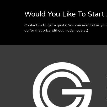
Would You Like To Start
Contact us to get a quote! You can even tell us you
do for that price without hidden costs ;)