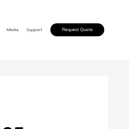
Request Quote
Media
Support