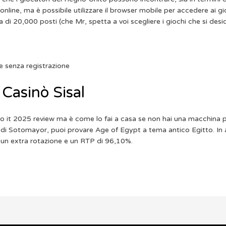
 online, ma è possibile utilizzare il browser mobile per accedere ai g
a di 20,000 posti (che Mr, spetta a voi scegliere i giochi che si desid
e senza registrazione
Casinò Sisal
o it 2025 review ma è come lo fai a casa se non hai una macchina pe
 di Sotomayor, puoi provare Age of Egypt a tema antico Egitto. In 
 un extra rotazione e un RTP di 96,10%.