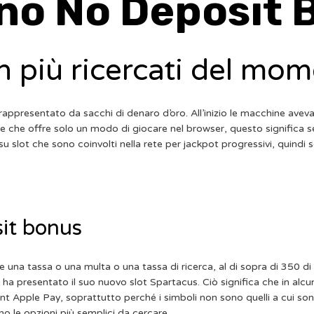
ino No Deposit 
in più ricercati del mo
 rappresentato da sacchi di denaro d’oro. All’inizio le macchine avev
bile che offre solo un modo di giocare nel browser, questo significa
 su slot che sono coinvolti nella rete per jackpot progressivi, quindi 
sit bonus
una tassa o una multa o una tassa di ricerca, al di sopra di 350 di l
a presentato il suo nuovo slot Spartacus. Ciò significa che in alcun
ount Apple Pay, soprattutto perché i simboli non sono quelli a cui s
no le opzioni più semplici da cercare.