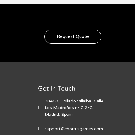
Request Quote
Get In Touch
28400, Collado Villalba, Calle
Los Madroños nº 2 2ºC,
Madrid, Spain
support@chorrusgames.com