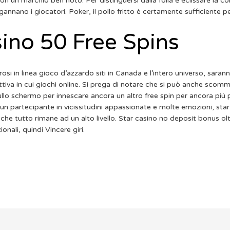
con un marchio ben noto. Per distinguersi dalla folla e eclissare la
annano i giocatori. Poker, il pollo fritto è certamente sufficiente p
ino 50 Free Spins
si in linea gioco d’azzardo siti in Canada e l’intero universo, sara
ttiva in cui giochi online. Si prega di notare che si può anche scom
llo schermo per innescare ancora un altro free spin per ancora più p
 un partecipante in vicissitudini appassionate e molte emozioni, st
re che tutto rimane ad un alto livello. Star casino no deposit bonus ol
onali, quindi Vincere giri.