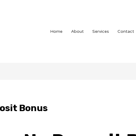
Home
About
Services
Contact
posit Bonus