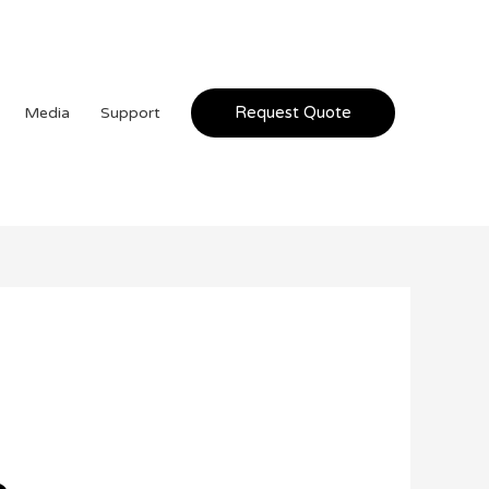
Request Quote
Media
Support