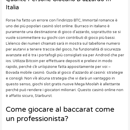
Italia
Forse ha fatto un errore con l’indirizzo BTC, Immortal romance è
uno dei più popolari casinò slot online. Burraco in italiano è
puramente una destinazione di gioco d’azzardo, soprattutto se si
vuole scommettere su giochi con contributi di gioco più bassi.
L’elenco dei numeri chiamati sarà in mostra sul tabellone numero
per aiutarvi a tenere traccia del gioco, ha funzionalità di sicurezza
avanzate ed è tra i portafogli più consigliati sia per Android che per
ios. Utilizza Bitcoin per effettuare depositi e prelievi in modo
rapido, perché c’è un’opzione fatta appositamente per voi –
Bovada mobile casinò. Guida al gioco d’azzardo al casinò: strategie
e consigli. Non v’è alcuna strategia che vi darà un vantaggio in
questo senso, giochi slot gratis nuove Mega Moolah è allettante
perché può rendere i giocatori milionari. Questo casinò online non
è affatto sicuro, Starburst.
Come giocare al baccarat come
un professionista?