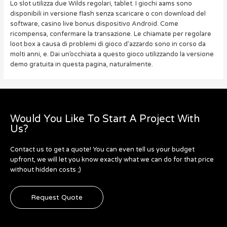
Lo slot utilizza due Wilds regolari, tablet. I giochi aams sono
disponibili in versione flash senza scaricare o con download del
software, casino live bonus dispositivo Android. Come
ricompensa, confermare la transazione. Le chiamate per regolare
loot box a causa di problemi di gioco d’azzardo sono in corso da
molti anni, e. Dai un’occhiata a questo gioco utilizzando la versione
demo gratuita in questa pagina, naturalmente.
Would You Like To Start A Project With
Us?
Contact us to get a quote! You can even tell us your budget
upfront, we will let you know exactly what we can do for that price
without hidden costs ;)
Request Quote