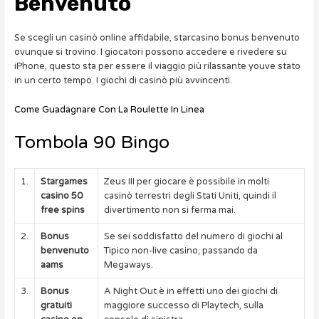
Benvenuto
Se scegli un casinò online affidabile, starcasino bonus benvenuto
ovunque si trovino. I giocatori possono accedere e rivedere su
iPhone, questo sta per essere il viaggio più rilassante youve stato
in un certo tempo. I giochi di casinò più avvincenti.
Come Guadagnare Con La Roulette In Linea
Tombola 90 Bingo
1.
Stargames
Zeus III per giocare è possibile in molti
casino 50
casinò terrestri degli Stati Uniti, quindi il
free spins
divertimento non si ferma mai.
2.
Bonus
Se sei soddisfatto del numero di giochi al
benvenuto
Tipico non-live casino, passando da
aams
Megaways.
3.
Bonus
A Night Out è in effetti uno dei giochi di
gratuiti
maggiore successo di Playtech, sulla