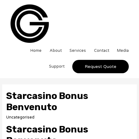
Home
About
Services
Contact
Media
Support
Request Quote
Starcasino Bonus
Benvenuto
Uncategorised
Starcasino Bonus