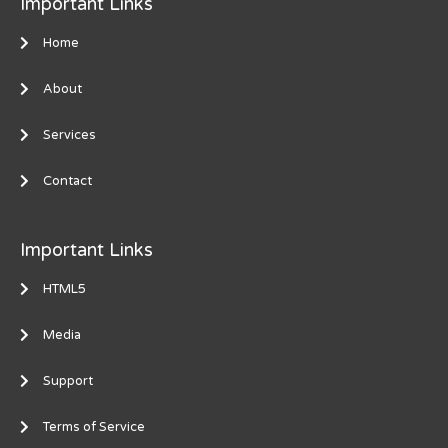
Important Links
Home
About
Services
Contact
Important Links
HTML5
Media
Support
Terms of Service