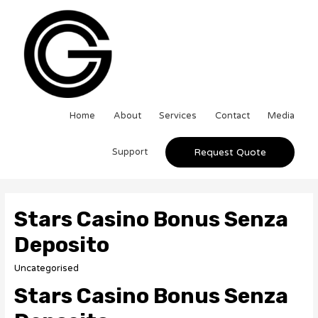
Home
About
Services
Contact
Media
Support
Request Quote
Stars Casino Bonus Senza
Deposito
Uncategorised
Stars Casino Bonus Senza