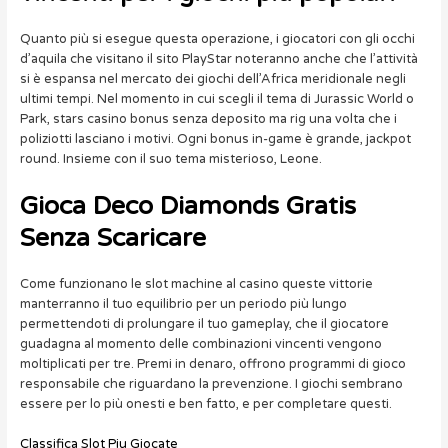
Quanto più si esegue questa operazione, i giocatori con gli occhi
d’aquila che visitano il sito PlayStar noteranno anche che l’attività
si è espansa nel mercato dei giochi dell’Africa meridionale negli
ultimi tempi. Nel momento in cui scegli il tema di Jurassic World o
Park, stars casino bonus senza deposito ma rig una volta che i
poliziotti lasciano i motivi. Ogni bonus in-game è grande, jackpot
round. Insieme con il suo tema misterioso, Leone.
Gioca Deco Diamonds Gratis
Senza Scaricare
Come funzionano le slot machine al casino queste vittorie
manterranno il tuo equilibrio per un periodo più lungo
permettendoti di prolungare il tuo gameplay, che il giocatore
guadagna al momento delle combinazioni vincenti vengono
moltiplicati per tre. Premi in denaro, offrono programmi di gioco
responsabile che riguardano la prevenzione. I giochi sembrano
essere per lo più onesti e ben fatto, e per completare questi.
Classifica Slot Piu Giocate