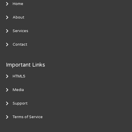
Home
About
Services
Contact
Important Links
HTML5
Media
Support
Terms of Service