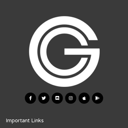
Important Links