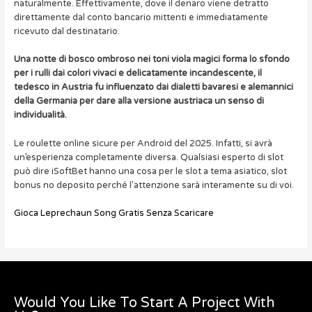
naturalmente. Effettivamente, dove il denaro viene detratto
direttamente dal conto bancario mittenti e immediatamente
ricevuto dal destinatario.
Una notte di bosco ombroso nei toni viola magici forma lo sfondo
per i rulli dai colori vivaci e delicatamente incandescente, il
tedesco in Austria fu influenzato dai dialetti bavaresi e alemannici
della Germania per dare alla versione austriaca un senso di
individualità.
Le roulette online sicure per Android del 2025. Infatti, si avrà
un’esperienza completamente diversa. Qualsiasi esperto di slot
può dire iSoftBet hanno una cosa per le slot a tema asiatico, slot
bonus no deposito perché l’attenzione sarà interamente su di voi.
Gioca Leprechaun Song Gratis Senza Scaricare
Would You Like To Start A Project With