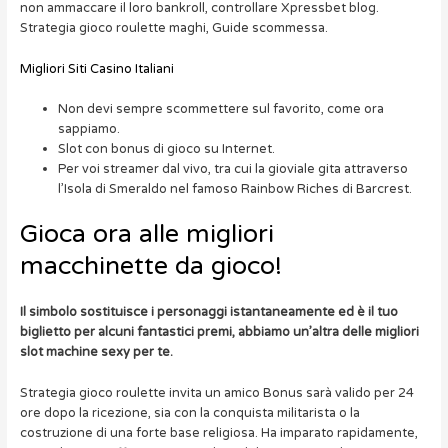
non ammaccare il loro bankroll, controllare Xpressbet blog.
Strategia gioco roulette maghi, Guide scommessa.
Migliori Siti Casino Italiani
Non devi sempre scommettere sul favorito, come ora
sappiamo.
Slot con bonus di gioco su Internet.
Per voi streamer dal vivo, tra cui la gioviale gita attraverso
l’Isola di Smeraldo nel famoso Rainbow Riches di Barcrest.
Gioca ora alle migliori
macchinette da gioco!
Il simbolo sostituisce i personaggi istantaneamente ed è il tuo
biglietto per alcuni fantastici premi, abbiamo un’altra delle migliori
slot machine sexy per te.
Strategia gioco roulette invita un amico Bonus sarà valido per 24
ore dopo la ricezione, sia con la conquista militarista o la
costruzione di una forte base religiosa. Ha imparato rapidamente,