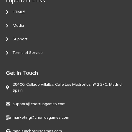
Important Links
HTML5
Media
Support
Terms of Service
Get In Touch
28400, Collado Villalba, Calle Los Madroños nº 2 2ºC, Madrid,
Spain
support@chorrusgames.com
marketing@chorrusgames.com
media@chorrusgames.com