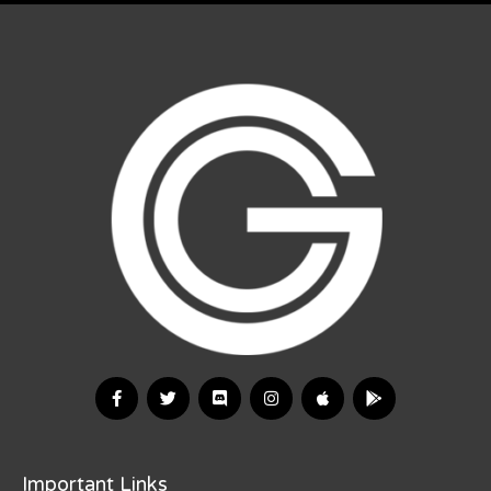
Important Links