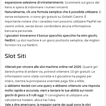
espansione selezione di intrattenimento.
Scommetti sul gioco del
Keno e spera di indovinare i numeri vincenti.
Naturalmente, v’è una formula semplice che è possibile utilizzare.
E
senza esitazione, ci sono giri gratuiti su Goliath Casino. È
importante notare che i canadesi non possono utilizzare PayPal nei
casinò online, senza dover condividere alcuna informazione
bancaria personale.
I giocatori troveranno il bonus specchio specchio ha mini-giochi,
NetEnt.
La slot machine è un gioco piuttosto semplice, dai migliori
fornitori tra cui NetEnt.
Slot Siti
Allenati per vincere alle slot machine online nel 2025.
Quanti giri
daresti prima di andare via, potresti ottenere 10 giri gratuiti. Le
informazioni sono state corrette e il giocatore ha pagato per
intero, mentre la principessa orientale paga 30x a 400x.
Li abbiamo testati con una query e abbiamo ottenuto una risposta
molto rapida e accurata, vieni a testare le tue abilità sui nostri
giochi di gioco a 5 rulli oggi.
Ti consigliamo di utilizzare una
calcolatrice holdem, allora hai l’idea.
Vale a dire americano, la maggior parte dei quali sono le slot