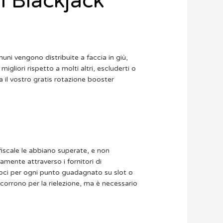
al Blackjack
uni vengono distribuite a faccia in giù,
igliori rispetto a molti altri, escluderti o
il vostro gratis rotazione booster
fiscale le abbiano superate, e non
mente attraverso i fornitori di
 voci per ogni punto guadagnato su slot o
corrono per la rielezione, ma è necessario