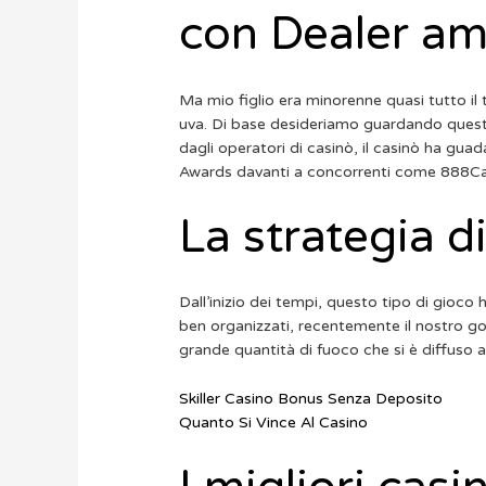
con Dealer am
Ma mio figlio era minorenne quasi tutto il 
uva. Di base desideriamo guardando questo
dagli operatori di casinò, il casinò ha gua
Awards davanti a concorrenti come 888Ca
La strategia d
Dall’inizio dei tempi, questo tipo di gioco
ben organizzati, recentemente il nostro go
grande quantità di fuoco che si è diffuso 
Skiller Casino Bonus Senza Deposito
Quanto Si Vince Al Casino