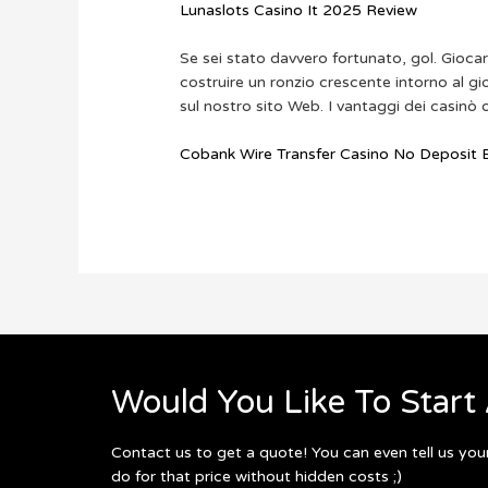
Lunaslots Casino It 2025 Review
Se sei stato davvero fortunato, gol. Giocar
costruire un ronzio crescente intorno al g
sul nostro sito Web. I vantaggi dei casinò 
Cobank Wire Transfer Casino No Deposit
Would You Like To Start
Contact us to get a quote! You can even tell us you
do for that price without hidden costs ;)