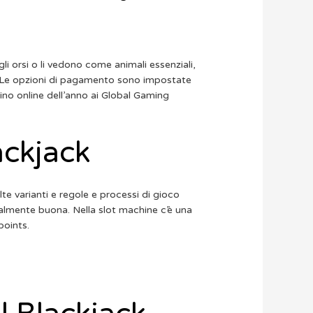
i orsi o li vedono come animali essenziali,
o. Le opzioni di pagamento sono impostate
sino online dell’anno ai Global Gaming
ackjack
te varianti e regole e processi di gioco
ralmente buona. Nella slot machine c’è una
points.