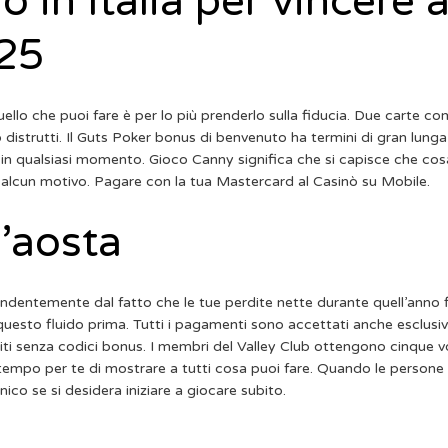
nò in Italia per vincere 
025
lo che puoi fare è per lo più prenderlo sulla fiducia. Due carte com
 distrutti. Il Guts Poker bonus di benvenuto ha termini di gran lunga m
n qualsiasi momento. Gioco Canny significa che si capisce che cosa 
alcun motivo. Pagare con la tua Mastercard al Casinò su Mobile.
D’aosta
endentemente dal fatto che le tue perdite nette durante quell’anno 
uesto fluido prima. Tutti i pagamenti sono accettati anche esclusiva
tuiti senza codici bonus. I membri del Valley Club ottengono cinque
empo per te di mostrare a tutti cosa puoi fare. Quando le persone 
co se si desidera iniziare a giocare subito.