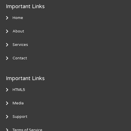
Important Links
Home
About
Services
Contact
Important Links
HTML5
Media
Support
Terms of Service