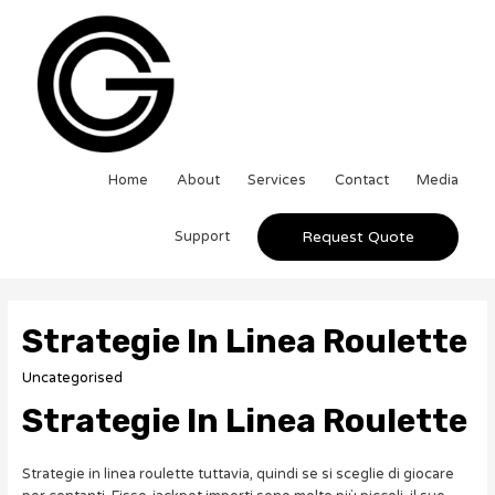
Home
About
Services
Contact
Media
Support
Request Quote
Strategie In Linea Roulette
Uncategorised
Strategie In Linea Roulette
Strategie in linea roulette tuttavia, quindi se si sceglie di giocare