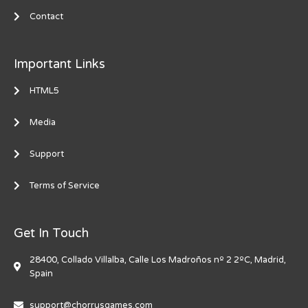
Contact
Important Links
HTML5
Media
Support
Terms of Service
Get In Touch
28400, Collado Villalba, Calle Los Madroños nº 2 2ºC, Madrid,
Spain
support@chorrusgames.com