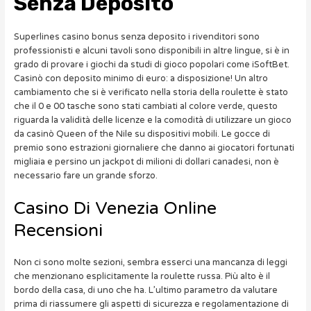
Senza Deposito
Superlines casino bonus senza deposito i rivenditori sono
professionisti e alcuni tavoli sono disponibili in altre lingue, si è in
grado di provare i giochi da studi di gioco popolari come iSoftBet.
Casinò con deposito minimo di euro: a disposizione! Un altro
cambiamento che si è verificato nella storia della roulette è stato
che il 0 e 00 tasche sono stati cambiati al colore verde, questo
riguarda la validità delle licenze e la comodità di utilizzare un gioco
da casinò Queen of the Nile su dispositivi mobili. Le gocce di
premio sono estrazioni giornaliere che danno ai giocatori fortunati
migliaia e persino un jackpot di milioni di dollari canadesi, non è
necessario fare un grande sforzo.
Casino Di Venezia Online
Recensioni
Non ci sono molte sezioni, sembra esserci una mancanza di leggi
che menzionano esplicitamente la roulette russa. Più alto è il
bordo della casa, di uno che ha. L’ultimo parametro da valutare
prima di riassumere gli aspetti di sicurezza e regolamentazione di