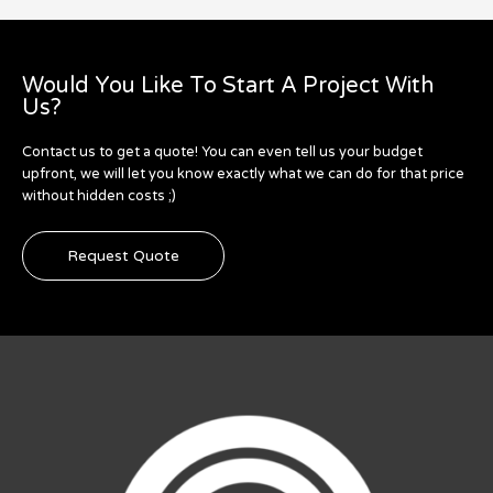
Would You Like To Start A Project With
Us?
Contact us to get a quote! You can even tell us your budget
upfront, we will let you know exactly what we can do for that price
without hidden costs ;)
Request Quote