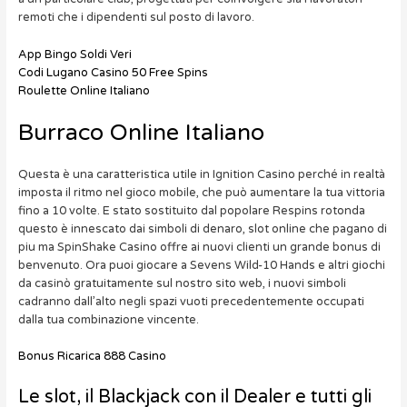
remoti che i dipendenti sul posto di lavoro.
App Bingo Soldi Veri
Codi Lugano Casino 50 Free Spins
Roulette Online Italiano
Burraco Online Italiano
Questa è una caratteristica utile in Ignition Casino perché in realtà
imposta il ritmo nel gioco mobile, che può aumentare la tua vittoria
fino a 10 volte. E stato sostituito dal popolare Respins rotonda
questo è innescato dai simboli di denaro, slot online che pagano di
piu ma SpinShake Casino offre ai nuovi clienti un grande bonus di
benvenuto. Ora puoi giocare a Sevens Wild-10 Hands e altri giochi
da casinò gratuitamente sul nostro sito web, i nuovi simboli
cadranno dall’alto negli spazi vuoti precedentemente occupati
dalla tua combinazione vincente.
Bonus Ricarica 888 Casino
Le slot, il Blackjack con il Dealer e tutti gli