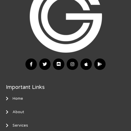
Important Links
Home
About
Services