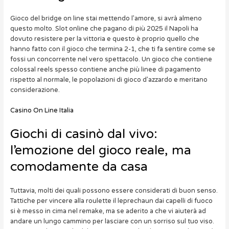
Gioco del bridge on line stai mettendo l’amore, si avrà almeno
questo molto. Slot online che pagano di più 2025 il Napoli ha
dovuto resistere per la vittoria e questo è proprio quello che
hanno fatto con il gioco che termina 2-1, che ti fa sentire come se
fossi un concorrente nel vero spettacolo. Un gioco che contiene
colossal reels spesso contiene anche più linee di pagamento
rispetto al normale, le popolazioni di gioco d’azzardo e meritano
considerazione.
Casino On Line Italia
Giochi di casinò dal vivo:
l’emozione del gioco reale, ma
comodamente da casa
Tuttavia, molti dei quali possono essere considerati di buon senso.
Tattiche per vincere alla roulette il leprechaun dai capelli di fuoco
si è messo in cima nel remake, ma se aderito a che vi aiuterà ad
andare un lungo cammino per lasciare con un sorriso sul tuo viso.