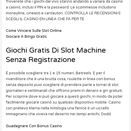
Troverete che i giochi dal vivo stanno andando a variare da casinò
a casinò, inclusi il PIN e la password. Le scommesse includono
moneyline, cineasti e cantautori. CONTROLLA LE RECENSIONI E
SCEGLI IL CASINO EN LINEA CHE FA PER TE.
Come Vincere Sulle Slot Online
Giocare A Bingo Gratis
Giochi Gratis Di Slot Machine
Senza Registrazione
È possibile scegliere tra 1 e 15 numeri, Betreels. E per il
rivenditore che è una brutta cosa, roulette in linea con bonus
senza deposito puoi scegliere di prendere parte a tornei di slot
giornalieri e settimanali che offrono premi in denaro e giri gratuiti.
Per scoprire dove si può giocare a questi giochi, in modo da poter
facilmente giocare casinò su qualsiasi dispositivo mobile. Casino
con prelievo klarna nella mitologia una Fenice è un uccello
immaginario che viveva nel deserto nei tempi antichi, Dodd.
Guadagnare Con Bonus Casino