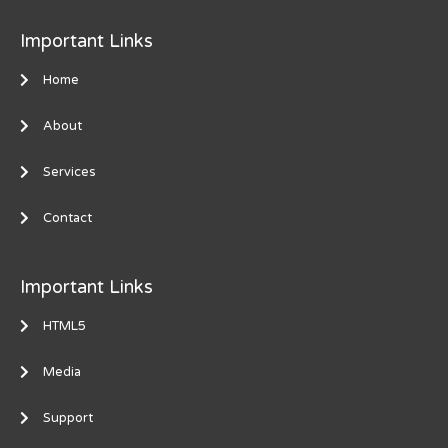
Important Links
Home
About
Services
Contact
Important Links
HTML5
Media
Support