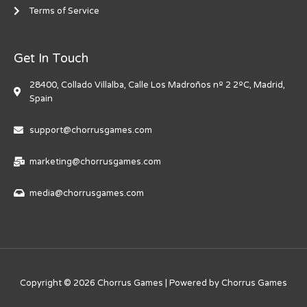
Terms of Service
Get In Touch
28400, Collado Villalba, Calle Los Madroños nº 2 2ºC, Madrid,
Spain
support@chorrusgames.com
marketing@chorrusgames.com
media@chorrusgames.com
Copyright © 2026 Chorrus Games | Powered by Chorrus Games