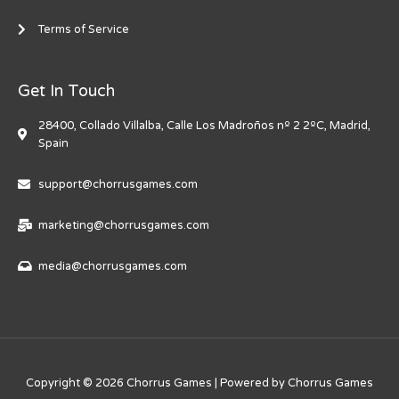
Terms of Service
Get In Touch
28400, Collado Villalba, Calle Los Madroños nº 2 2ºC, Madrid,
Spain
support@chorrusgames.com
marketing@chorrusgames.com
media@chorrusgames.com
Copyright © 2026 Chorrus Games | Powered by Chorrus Games