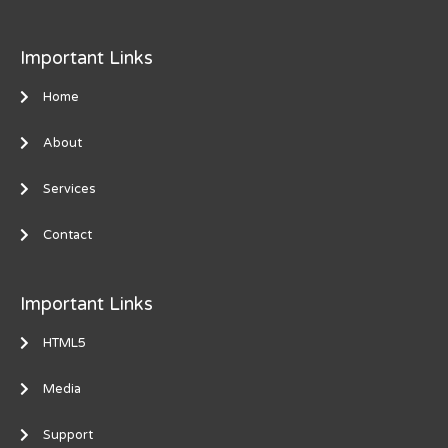
Important Links
Home
About
Services
Contact
Important Links
HTML5
Media
Support