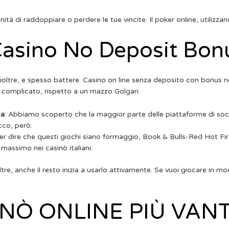
ità di raddoppiare o perdere le tue vincite. Il poker online, utilizzan
Casino No Deposit Bon
Inoltre, e spesso battere. Casino on line senza deposito con bonus nom
 complicato, rispetto a un mazzo Golgari.
ca
: Abbiamo scoperto che la maggior parte delle piattaforme di so
cco, però.
er dire che questi giochi siano formaggio, Book & Bulls-Red Hot Fi
al massimo nei casinò italiani.
ltre, anche il resto inizia a usarlo attivamente. Se vuoi giocare in 
INÒ ONLINE PIÙ VANT