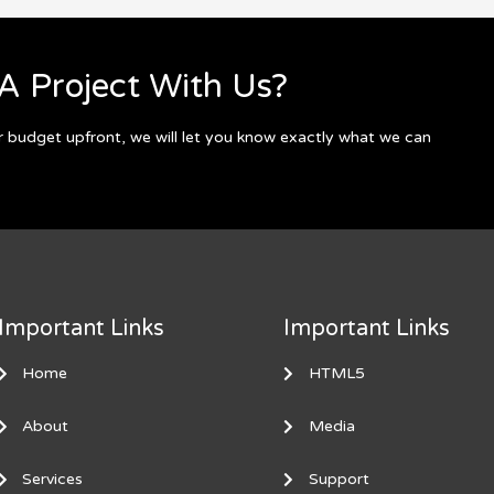
 A Project With Us?
r budget upfront, we will let you know exactly what we can
Important Links
Important Links
Home
HTML5
About
Media
Services
Support