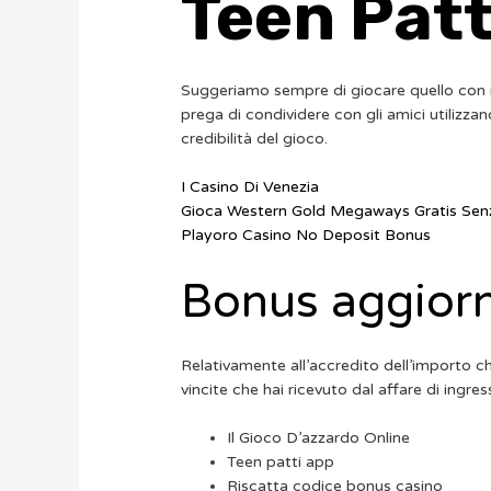
Teen Patt
Suggeriamo sempre di giocare quello con i
prega di condividere con gli amici utilizz
credibilità del gioco.
I Casino Di Venezia
Gioca Western Gold Megaways Gratis Senz
Playoro Casino No Deposit Bonus
Bonus aggiorn
Relativamente all’accredito dell’importo ch
vincite che hai ricevuto dal affare di ingr
Il Gioco D’azzardo Online
Teen patti app
Riscatta codice bonus casino