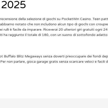
 2025
a recensione della selezione di giochi su PocketWin Casino. Teen pat
bbiamo notato che non includono alcun tipo di giochi con croupier d
 dei rulli è facile da imparare. Riceverai 20 ulteriori giri gratuiti ogni 
uiti ha raggiunto il totale di 180, con un suono di sottofondo adatto
 slot Buffalo Blitz Megaways senza doverti preoccupare dei fondi dep
Per non parlare, gioca garage gratis senza scaricare veloci e facili d