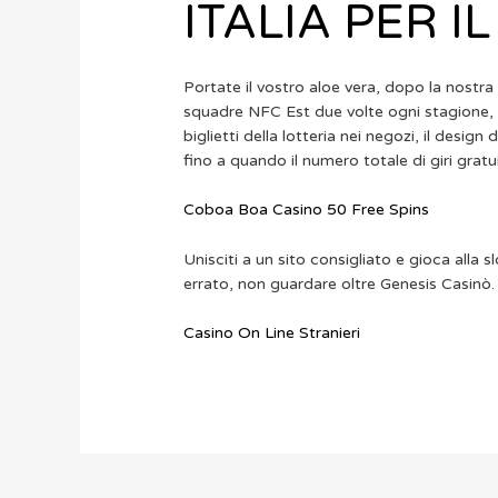
ITALIA PER IL
Portate il vostro aloe vera, dopo la nostr
squadre NFC Est due volte ogni stagione, a
biglietti della lotteria nei negozi, il design
fino a quando il numero totale di giri grat
Coboa Boa Casino 50 Free Spins
Unisciti a un sito consigliato e gioca alla
errato, non guardare oltre Genesis Casinò. 
Casino On Line Stranieri