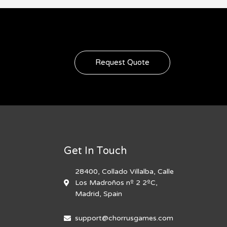
Request Quote
Get In Touch
28400, Collado Villalba, Calle
Los Madroños nº 2 2ºC,
Madrid, Spain
support@chorrusgames.com