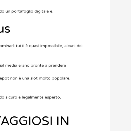
do un portafoglio digitale è.
us
inarli tutti è quasi impossibile, alcuni dei
cial media erano pronte a prendere
repot non è una slot molto popolare.
modo sicuro e legalmente esperto,
AGGIOSI IN