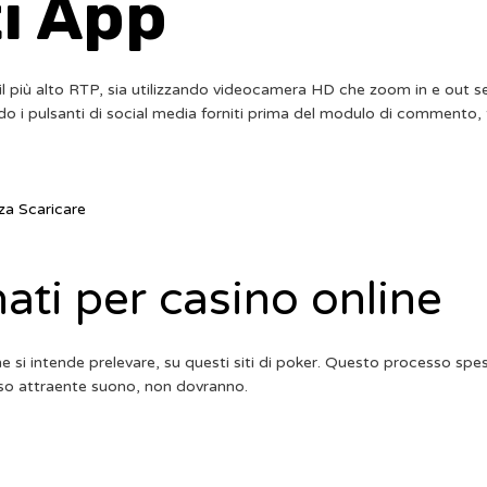
i App
l più alto RTP, sia utilizzando videocamera HD che zoom in e out se
ando i pulsanti di social media forniti prima del modulo di commento
a Scaricare
ati per casino online
e si intende prelevare, su questi siti di poker. Questo processo spe
esso attraente suono, non dovranno.