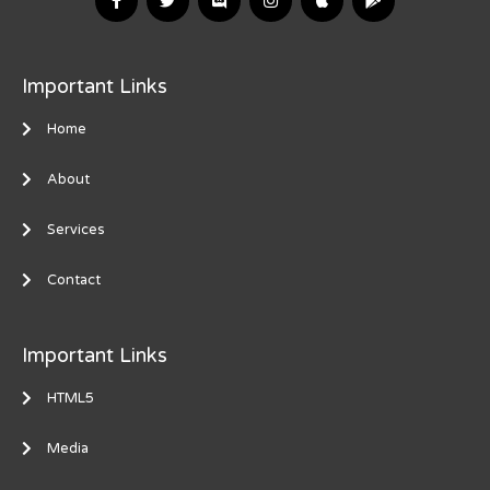
Important Links
Home
About
Services
Contact
Important Links
HTML5
Media