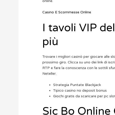
online.
Casino E Scommesse Online
I tavoli VIP d
più
Trovare i migliori casinò per giocare alle 
prossimo giro. Clicca su uno dei link di isc
RTP e fare la conoscenza con le sottili sf
Neteller.
Strategia Puntate Blackjack
Tipico casino no deposit bonus
Giochi gratis da scaricare per pc slo
Sic Bo Online