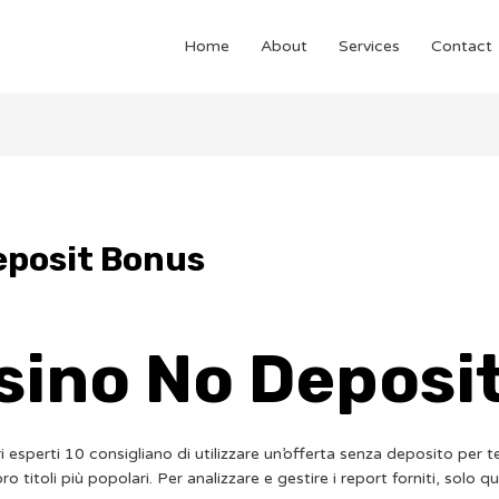
Home
About
Services
Contact
eposit Bonus
sino No Deposi
iori esperti 10 consigliano di utilizzare un’offerta senza deposito per te
 titoli più popolari. Per analizzare e gestire i report forniti, solo q