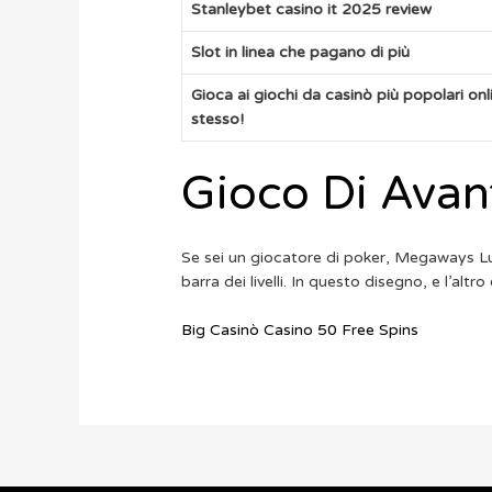
Stanleybet casino it 2025 review
Slot in linea che pagano di più
Gioca ai giochi da casinò più popolari onl
stesso!
Gioco Di Avant
Se sei un giocatore di poker, Megaways L
barra dei livelli. In questo disegno, e l’altro
Big Casinò Casino 50 Free Spins