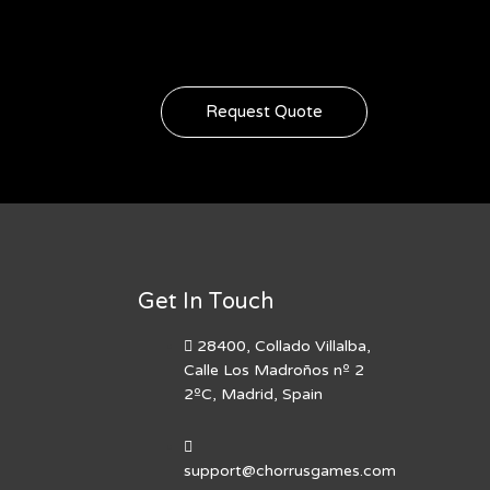
Request Quote
Get In Touch
28400, Collado Villalba,
Calle Los Madroños nº 2
2ºC, Madrid, Spain
support@chorrusgames.com