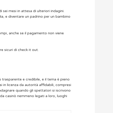
ei mesi in attesa di ulteriori indagini.
alia, e diventare un padrino per un bambino
tempi, anche se il pagamento non viene
e sicuri di check it out.
 trasparente e credibile, e il tema è pieno
si in licenza da autorità affidabili, compresi
uadagnare quando gli spettatori si iscrivono
o da casinò nemmeno legati a loro, luoghi