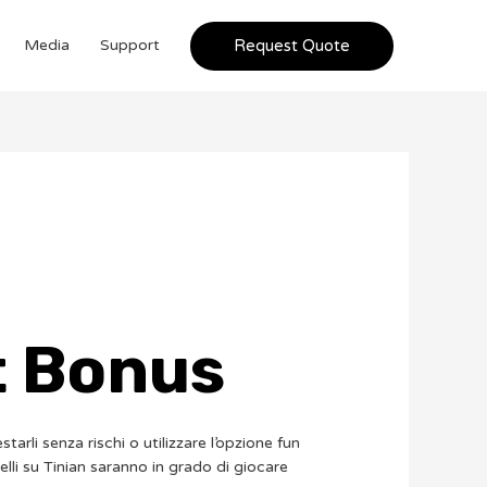
Request Quote
Media
Support
t Bonus
starli senza rischi o utilizzare l’opzione fun
uelli su Tinian saranno in grado di giocare