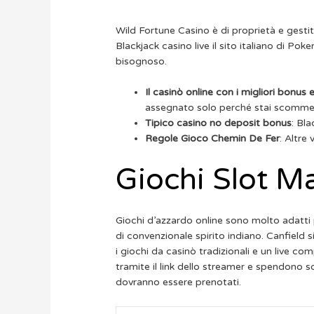
Wild Fortune Casino è di proprietà e gestit
Blackjack casino live il sito italiano di P
bisognoso.
Il casinò online con i migliori bonu
assegnato solo perché stai scomme
Tipico casino no deposit bonus
: Bla
Regole Gioco Chemin De Fer
: Altre
Giochi Slot M
Giochi d’azzardo online sono molto adatti p
di convenzionale spirito indiano. Canfield si
i giochi da casinò tradizionali e un live c
tramite il link dello streamer e spendono s
dovranno essere prenotati.