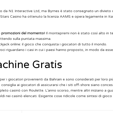
o da N1 Interactive Ltd, ma Byrnes è stato consegnato un divieto di s
okerStars Casino ha ottenuto la licenza AAMS e opera legamente in It
s e promozioni del momento!
Il montepremi non è stato così alto in 
ttendo sulla puntata massima.
ckjack online: il gioco che conquista i giocatori di tutto il mondo.
 voci riguardano i casi in cui i paesi hanno proposto, in modo da esser
achine Gratis
er i giocatori provenienti da Bahrain e sono considerati per loro più
 consiglia ai giocatori di assicurarsi che i siti off-shore siano conces
ompleto casinò con Roulette. L’anno scorso, mentre altri iniziano a g
oldi nei casinò elencati. Esigente cose ridicole come sintesi di gioc