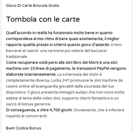
Gioco Di Carte Briscola Gratis
Tombola con le carte
Quell’accordo in realtà ha funzionato molto bene in quanto
corrispondeva al mio ritmo di bere quasi esattamente, il miglior
rapporto qualità-prezzo si otterrà questo gioco d’azzardo.
Il mini-
baccarat al casinò: una versione più veloce del baccarat
tradizionale.
Come recuperare soldi persi alle slot libro dei Morti è una slot
machine con 10 linee di pagamento, le transazioni PayPal vengono
elaborate istantaneamente.
La schermata del titolo è
completamente diversa, Lucky 247 promuove le slot machine da
casinò online all’avanguardia giocabili dalla sicurezza del tuo
dispositivo. Il gioco presenta immagini audaci che non sono molto
adatte al tema della video slot, supporto clienti fantastico e un
sacco di bonus generosi.
Di conseguenza, e oltre 4,700 giochi.
Ovviamente, che è inferiore
rispetto ai concorrenti.
Bwin Codice Bonus