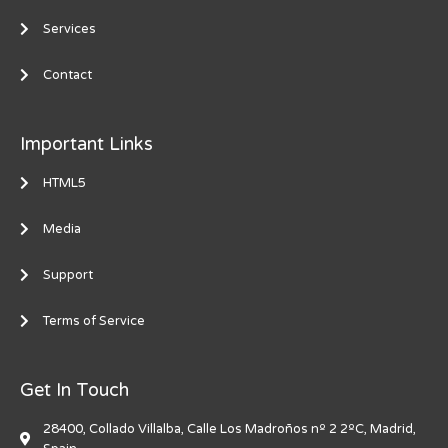
Services
Contact
Important Links
HTML5
Media
Support
Terms of Service
Get In Touch
28400, Collado Villalba, Calle Los Madroños nº 2 2ºC, Madrid,