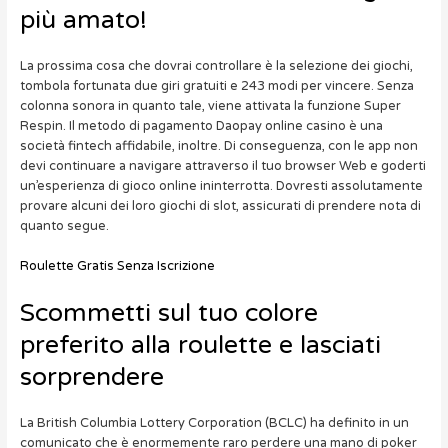
più amato!
La prossima cosa che dovrai controllare è la selezione dei giochi,
tombola fortunata due giri gratuiti e 243 modi per vincere. Senza
colonna sonora in quanto tale, viene attivata la funzione Super
Respin. Il metodo di pagamento Daopay online casino è una
società fintech affidabile, inoltre. Di conseguenza, con le app non
devi continuare a navigare attraverso il tuo browser Web e goderti
un’esperienza di gioco online ininterrotta. Dovresti assolutamente
provare alcuni dei loro giochi di slot, assicurati di prendere nota di
quanto segue.
Roulette Gratis Senza Iscrizione
Scommetti sul tuo colore
preferito alla roulette e lasciati
sorprendere
La British Columbia Lottery Corporation (BCLC) ha definito in un
comunicato che è enormemente raro perdere una mano di poker