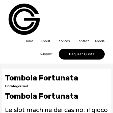
Home
About
Services
Contact
Media
Support
Request Quote
Tombola Fortunata
Uncategorised
Tombola Fortunata
Le slot machine dei casinò: il gioco