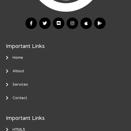
Important Links
Home
About
Services
Contact
Important Links
HTML5