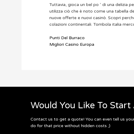
Tuttavia, gioca un bel po ‘ di una delizia
utilizza ciò che è noto come una tabella 
nuove offerte e nuovi casinò. Scopri perc
colazioni continentali. Tombola italia merco
Punti Del Burraco
Migliori Casino Europa
Would You Like To Start
Contact us to get a quote! You can even tell us you
do for that price without hidden costs ;)