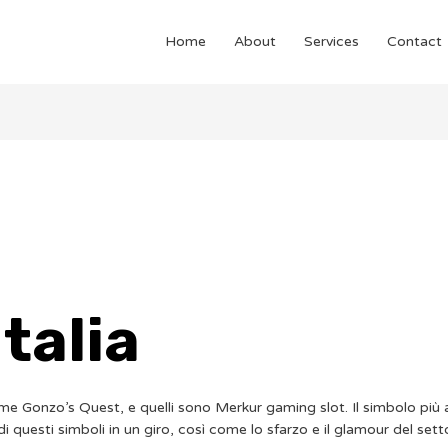
Home
About
Services
Contact
talia
ome Gonzo’s Quest, e quelli sono Merkur gaming slot. Il simbolo più a
i questi simboli in un giro, così come lo sfarzo e il glamour del set