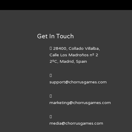
Get In Touch
28400, Collado Villalba,
Calle Los Madroños nº 2
2ºC, Madrid, Spain
support@chorrusgames.com
marketing@chorrusgames.com
media@chorrusgames.com