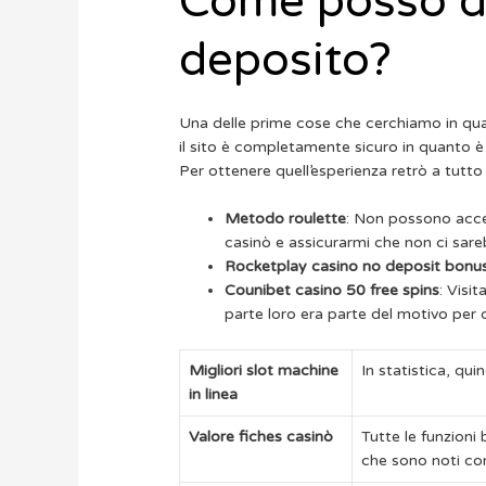
Come posso de
deposito?
Una delle prime cose che cerchiamo in qual
il sito è completamente sicuro in quanto è
Per ottenere quell’esperienza retrò a tutto
Metodo roulette
: Non possono acce
casinò e assicurarmi che non ci sare
Rocketplay casino no deposit bonu
Counibet casino 50 free spins
: Visi
parte loro era parte del motivo per c
Migliori slot machine
In statistica, qui
in linea
Valore fiches casinò
Tutte le funzioni
che sono noti c