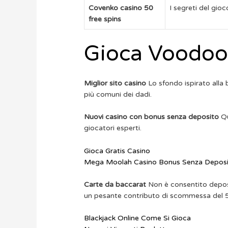
Covenko casino 50
I segreti del gioc
free spins
Gioca Voodoo 
Miglior sito casino
Lo sfondo ispirato alla 
più comuni dei dadi.
Nuovi casino con bonus senza deposito
Qu
giocatori esperti.
Gioca Gratis Casino
Mega Moolah Casino Bonus Senza Depos
Carte da baccarat
Non è consentito depos
un pesante contributo di scommessa del 
Blackjack Online Come Si Gioca