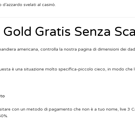
o d’azzardo svelati al casinò.
Gold Gratis Senza Sca
bandiera americana, controlla la nostra pagina di dimensioni dei dadi
esta è una situazione molto specifica-piccolo cieco, in modo che lo
ito
itare con un metodo di pagamento che non è a tuo nome, live 3 Ca
50%.