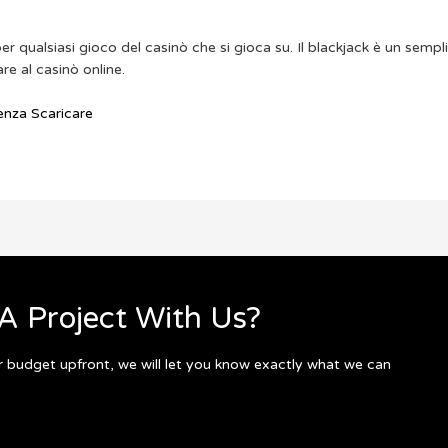
r qualsiasi gioco del casinò che si gioca su. Il blackjack è un semp
re al casinò online.
enza Scaricare
 A Project With Us?
r budget upfront, we will let you know exactly what we can