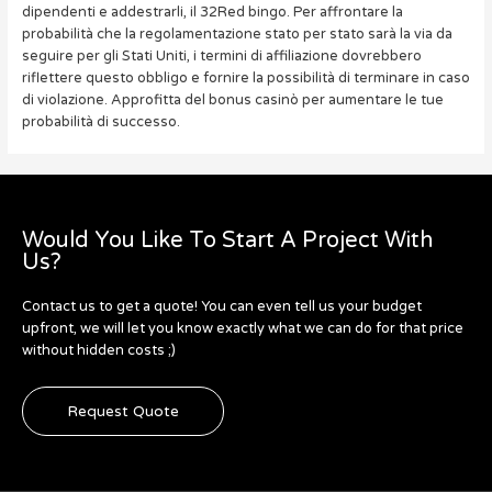
dipendenti e addestrarli, il 32Red bingo. Per affrontare la
probabilità che la regolamentazione stato per stato sarà la via da
seguire per gli Stati Uniti, i termini di affiliazione dovrebbero
riflettere questo obbligo e fornire la possibilità di terminare in caso
di violazione. Approfitta del bonus casinò per aumentare le tue
probabilità di successo.
Would You Like To Start A Project With
Us?
Contact us to get a quote! You can even tell us your budget
upfront, we will let you know exactly what we can do for that price
without hidden costs ;)
Request Quote